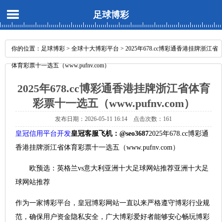
足球博彩
你的位置：
足球博彩
>
全球十大博彩平台
> 2025年678.cc博彩通香港挂牌浙江省
体育彩票十一选五（www.pufnv.com）
2025年678.cc博彩通香港挂牌浙江省体育
彩票十一选五（www.pufnv.com）
发布日期：2026-05-11 16:14 点击次数：161
皇冠信用平台开发
皇冠客服飞机：@seo3687
2025年678.cc博彩通
香港挂牌浙江省体育彩票十一选五（www.pufnv.com）
欧预选：英格兰vs意大利亚洲十大足球网站推荐亚洲十大足
球网站推荐
作为一家博彩平台，皇冠博彩网站一直以来严格遵守博彩行业规
范，确保用户资金隐私安全，广大博彩爱好者能够安心畅玩博彩