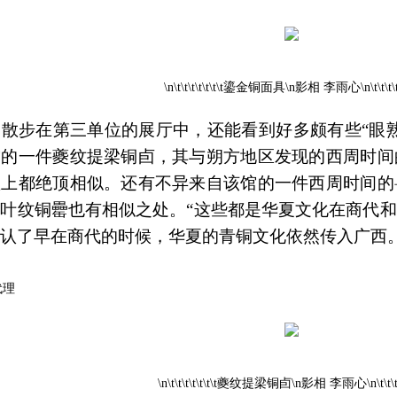
\n\t\t\t\t\t\t\t鎏金铜面具\n影相 李雨心\n\t\t\t\t\t
散步在第三单位的展厅中，还能看到好多颇有些“眼
馆的一件夔纹提梁铜卣，其与朔方地区发现的西周时间
置上都绝顶相似。还有不异来自该馆的一件西周时间的
叶纹铜罍也有相似之处。“这些都是华夏文化在商代
认了早在商代的时候，华夏的青铜文化依然传入广西。
代理
\n\t\t\t\t\t\t\t夔纹提梁铜卣\n影相 李雨心\n\t\t\t\t\