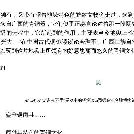
独有，又带有昭着地域特色的雅致文物旁走过，来到
来自广西的青铜器，它们似乎正寡言论述着那一段瓯
传播的进程中，它所起到的作用，主要表当今地舆上斡
扬光大。”在中国古代铜饱读议论会理事、广西壮族自
以窥到这片地盘上所领有的好意思丽而悠久的青铜文
规则
\n\t\t\t\t\t\t\t“吉金万里”展览中的铜饱读\n图据金沙名胜博物馆官方微博
、鎏金铜面具……
广西独具特色的青铜文化