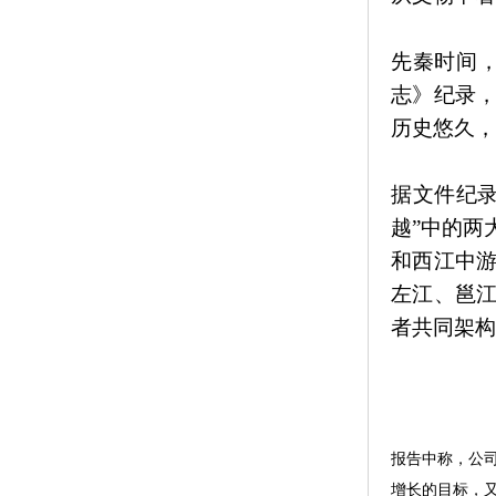
先秦时间，
志》纪录，
历史悠久，
据文件纪
越”中的两
和西江中
左江、邕
者共同架构
报告中称，公
增长的目标，又