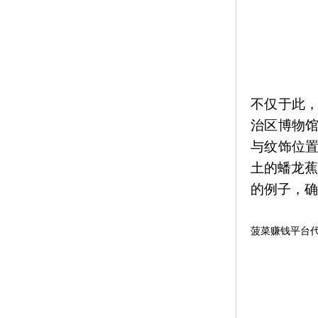
不仅于此，
治区博物
与纹饰位
土的蟠龙蕉
的例子，确
菠菜赚钱平台