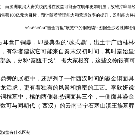
益，而澳洲取消大麦关税的潜在效益可能会在明年更加明显，故维持啤酒经
售额100亿元为目标，预计随着管理能力和营运效率的提升，盈利能力将
\n\t\t\t\t\t\t\t“吉金万里”展览中的铜饱读\n图据金沙名胜博物馆官方微博
方耳盘口铜鼎，即是典型的‘越式鼎’，出土于广西桂
然，有学者建议它可能来自秦末汉初时间，其时秦始皇
部族，史称‘秦瓯干戈’。据大家根究，这些文物很有
铜鼎旁的展柜中，还胪列了一件西汉时间的鎏金铜面具
生龙活虎，更有着独有的风景和缜密的工艺。李欣妍说
座铜棺墓中，棺的两侧各悬铜面具三个，一侧面具鎏金
数可与同期代（ 西汉）的云南晋宁石塞山滇王族墓