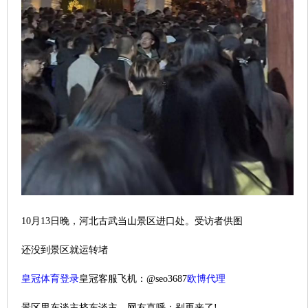
10月13日晚，河北古武当山景区进口处。受访者供图
还没到景区就运转堵
皇冠体育登录
皇冠客服飞机：@seo3687
欧博代理
景区里东谈主挤东谈主，网友直呼：别再来了!