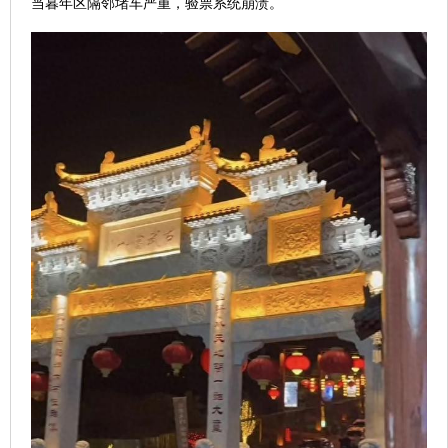
当暮年区隔邻堵车严重，验票系统崩溃。