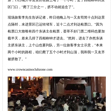
票，13日晚开车去景区在路上堵了一个小时，走了四相称钟到景
区门口，“爬了三分之一，挤不动就追念了”。
现场旅客李先生告诉记者，昨日他晚上与一又友苟简十点到达景
点隔邻，未进景区已运转堵车，近十二点才到达检票口。“因为
检票口大致唯有四个东谈主在检票，荟萃不好门票二维码也要加
载半天，差未几排了四相称钟才进去。”然则，进去了亦然东谈
主挤东谈主，上个山也要列队，另一位旅客李女士示意，“本来
两个小时的路程，咱们爬了五个小时才到山顶，我和我一又友齐
被挤散了。”
www.crowncasinoclubzone.com