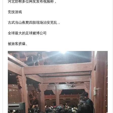
河北邯郸多位网友发布视频称，
竞技游戏
古武当山夜爬四肢现场治安芜乱，
全球最大的足球赌博公司
被旅客挤爆。