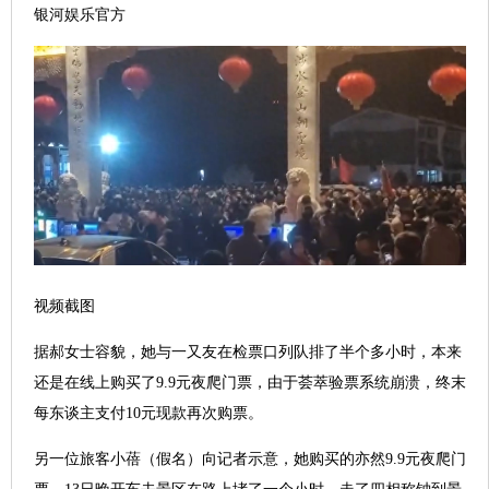
银河娱乐官方
视频截图
据郝女士容貌，她与一又友在检票口列队排了半个多小时，本来
还是在线上购买了9.9元夜爬门票，由于荟萃验票系统崩溃，终末
每东谈主支付10元现款再次购票。
另一位旅客小蓓（假名）向记者示意，她购买的亦然9.9元夜爬门