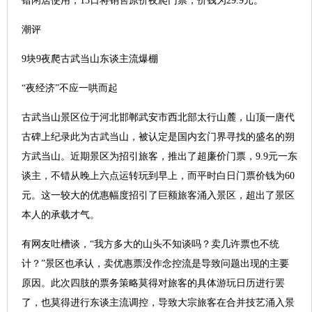
错闲居使用，15日将销售原价夜爬门票，价钱为29.9元。
潮评
9块9夜爬古武当山东谈主流爆棚
“夜经济”不应一哄而起
古武当山景区位于河北邯郸武安市西北部太行山麓，山顶一唐代
古碑上纪录此为古武当山，被认定是国内玄门界寻找的盛名的朔
方武当山。近期景区为招引旅客，推出了超廉价门票，9.9元一东
谈主，不错从晚上六点运转玩到早上，而平时白日门票价钱为60
元。这一较大的优惠幅度招引了巨额旅客涌入景区，超出了景区
本人的承载才气。
有网友吐槽谈，“我方多大的山头不知谈吗？卖几许票也不统
计？”景区也承认，卖优惠票没作念控流是导致问题出现的主要
原因。此次四肢的票务策略莫得对旅客的具体游玩日历进行罢
了，也莫得进行东谈主流调控，导致大宗旅客在合并技艺涌入景