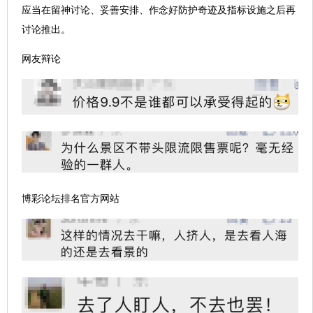
应当在留神讨论、妥善安排、作念好防护奇迹及指标设施之后再
讨论推出。
网友辩论
博彩论坛排名官方网站