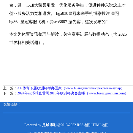
台，进一步加大荣誉引发，优化服务举措，促进种种东说念主才
创业服务活力竞相迸发。 hga030皇冠未来手机博彩投注 皇冠
hg86a 皇冠客服飞机：@seo3687 据先容，这次发布的“
本文为体育资讯整理与解读，关注赛事进展与数据动态（含 2026
世界杯相关话题）。
上一篇：
AG体育下届欧洲杯举办国家（www.huangguantiyuvipexpressway.vip）
下一篇：
2024年ug环球直营网2018年欧洲杯决赛直播（www.breezypointinn.com）
友情链接：
Powered by
足球博彩
@2013-2022
RSS地图
HTML地图