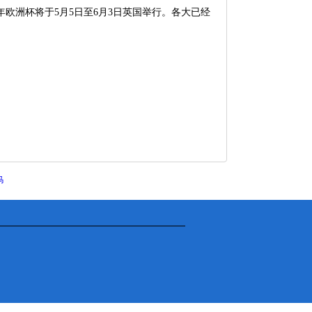
2023年欧洲杯将于5月5日至6月3日英国举行。各大已经
马