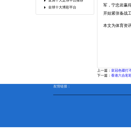
亚洲十大足球平台推荐
军，宁忠岩赢得须
全球十大博彩平台
开始紧张备战
本文为体育资讯
上一篇：
皇冠色碟打不
下一篇：
香港六合彩
友情链接：