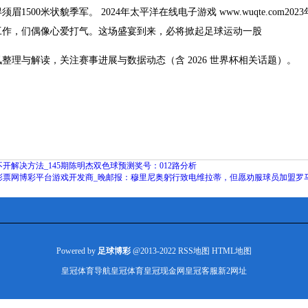
眉1500米状貌季军。 2024年太平洋在线电子游戏 www.wuqte.com
工作，们偶像心爱打气。这场盛宴到来，必将掀起足球运动一股
整理与解读，关注赛事进展与数据动态（含 2026 世界杯相关话题）。
开解决方法_145期陈明杰双色球预测奖号：012路分析
彩票网博彩平台游戏开发商_晚邮报：穆里尼奥躬行致电维拉蒂，但愿劝服球员加盟罗
Powered by
足球博彩
@2013-2022
RSS地图
HTML地图
皇冠体育导航
皇冠体育
皇冠现金网
皇冠客服
新2网址