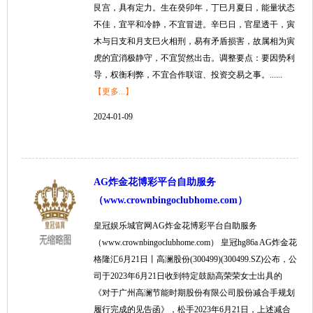
艮宫，具有定力。生在癸卯年，丁巳月夏日，能量状态
不佳，宜平和冷静，不宜冒进。辛巳日，官星透干，寅
木与日支和月支巳火相刑，易有矛盾损害，故属相为寅
虎的宜消极静守，不宜贸然出击。调整要点：要因势利
导，权衡利弊，不宜合作联谊、投资交易之事。......
【更多...】
2024-01-09
AG炸金花博彩平台自助服务
（www.crownbingoclubhome.com）
皇冠娱乐城官网AG炸金花博彩平台自助服务
（www.crownbingoclubhome.com） 皇冠hg86a AG炸金花
格隆汇6月21日丨高澜股份(300499)(300499.SZ)公布，公
司于2023年6月21日收到特定鼓励高荣荣女士出具的
《对于广州高澜节能时期股份有限公司股份减合手规划
履行完成的见告函》，松手2023年6月21日，上述减合