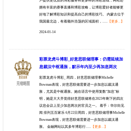
户提供更优质的博彩服务和更多样的博彩游戏，网站还
拥有丰富的赛事直播和博彩攻略，让博彩爱好者能够更
好地了解博彩知识和提高自己的博彩技巧。 内蒙古位于
我国最北边，有着额外浩荡的区域面积，......
【更多...】
2024-01-14
彩票龙虎斗博彩_好意思联储理事：仍需延续加
息裁汰中枢通胀，默示年内至少再加息两次
彩票龙虎斗博彩_ 周四，好意思联储理事Michelle
Bowman表现，好意思联储需要进一步加息以裁汰通
胀，尤其是中枢通胀。她在语言中使用复数“加息”标
明，她是大大齐觉得好意思联储将在2023年剩下的四次
议息会议上至少加息两次的官员之一。 着手：华尔街见
闻 排列五百家乐 6月22日周四，好意思联储理事Michelle
Bowman表现，好意思联储需要进一步加息以裁汰通
胀。 金融网站以其多年博彩行......
【更多...】