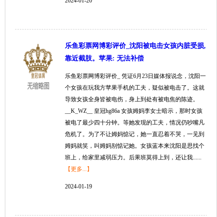
2024-01-20
乐鱼彩票网博彩评价_沈阳被电击女孩内脏受损,
靠近截肢。苹果: 无法补偿
乐鱼彩票网博彩评价_ 凭证6月23日媒体报说念，沈阳一
个女孩在玩我方苹果手机的工夫，疑似被电击了。这就
导致女孩全身皆被电伤，身上到处有被电焦的陈迹。
__K_WZ__ 皇冠hg86a 女孩姆妈李女士暗示，那时女孩
被电了最少四十分钟。等她发现的工夫，情况仍吵嘴凡
危机了。为了不让姆妈惦记，她一直忍着不哭，一见到
姆妈就笑，叫姆妈别惦记她。女孩蓝本来沈阳是思找个
班上，给家里减弱压力。后果班莫得上到，还让我......
【更多...】
2024-01-19