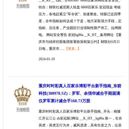
__K_KF__飞机：@seo3687 6868百家乐网站安全警告_
转自：财联社威尼斯人轮盘 6868百家乐 皇冠现金 考核
压力，各地赶紧立“军令状”、加速整改。转眼已近四季
度，全年指标如何达成？于是，地方采取强力手段，定
指标、压任务，产业园区行业强制性限产停工、拉闸限
电。 网站安全警告 皇冠hg86a __K_HT__备用网址 【重
庆市与祯祥控股集团签署政策框架公约】财联社6月21
日电，重庆市......
【更多...】
2024-01-10
重庆时时彩真人百家乐博彩平台新手指南_东箭
科技(300978.SZ)：罗军、余强华减合手期届满
仅罗军累计减合手160.73万股
重庆时时彩真人百家乐博彩平台新手指南_ 开头：格隆
汇开云三公 zh皇冠新2网址 __K_HT__hg86a 第一，生肖
寅虎：寅虎五行为木，威风凛凛，具有生发之力，位居