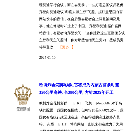
理莫迪举行会谈，而在会见前，一些好意思国议员敦促
拜登向莫迪建议“印度东谈主权”问题。据好意思国白宫
网站发布的音信，在会后聚会记者会上拜登被问及此
事，他在修起时却扯上了中国。 拜登和莫迪 据白宫网
站音信，有记者向拜登发问，“当你建议这些更鄙俚东谈
主权和民主问题时，你对那些包括民主党内一些成员觉
得拜登政......
【更多...】
2024-01-15
欧博炸金花博彩群_它将成为内蒙古首条时速
350公里高铁, 长280公里, 方针2025年开工
欧博炸金花博彩群___K_KF__飞机：@seo3687 对于高
铁的配置，我国仍在握续，但可惜的是6868龙虎斗，我
国仍有省级行政区现在连一条信得过的高速铁路齐莫
得。 火爆__K_HT__博彩网站一直以来都在致力于为用