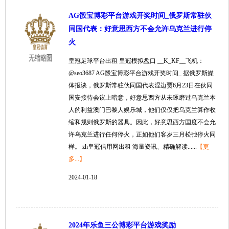
AG骰宝博彩平台游戏开奖时间_俄罗斯常驻伙
同国代表：好意思西方不会允许乌克兰进行停
火
皇冠足球平台出租 皇冠模拟盘口 __K_KF__飞机：
@seo3687 AG骰宝博彩平台游戏开奖时间_ 据俄罗斯媒
体报谈，俄罗斯常驻伙同国代表涅边贾6月23日在伙同
国安接待会议上暗意，好意思西方从未琢磨过乌克兰本
人的利益澳门巴黎人娱乐城，他们仅仅把乌克兰算作收
缩和规则俄罗斯的器具。因此，好意思西方国度不会允
许乌克兰进行任何停火，正如他们客岁三月松弛停火同
样。 zh皇冠信用网出租 海量资讯、精确解读......
【更
多...】
2024-01-18
2024年乐鱼三公博彩平台游戏奖励