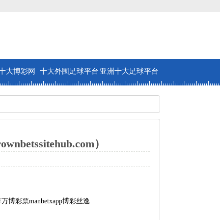
十大博彩网
十大外围足球平台
亚洲十大足球平台
推荐
betssitehub.com）
年万博彩票manbetxapp博彩丝逸