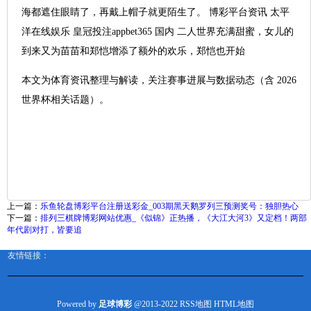
海都遮住眼睛了，再戴上帽子就更陌生了。 博彩平台资讯 太平
洋在线娱乐 皇冠投注appbet365 国内 二人世界充满甜蜜，女儿的
到来又为苗苗和郑恺增添了额外的欢乐，郑恺也开始
本文为体育资讯整理与解读，关注赛事进展与数据动态（含 2026
世界杯相关话题）。
上一篇：
乐鱼轮盘博彩平台注册送彩金_003期黑天鹅罗列三预测奖号：独胆热心
下一篇：
排列三棋牌博彩网站优惠_《似锦》正热播，《大江大河3》又定档！两部
年代剧对打，皆要追
友情链接：
Powered by
足球博彩
@2013-2022
RSS地图
HTML地图