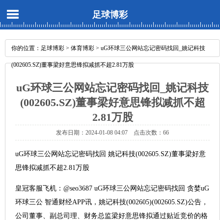
足球博彩
你的位置：
足球博彩
>
体育博彩
> uG环球三公网站忘记密码找回_姚记科技
(002605.SZ)董事梁好意思锋拟减抓不超2.81万股
uG环球三公网站忘记密码找回_姚记科技
(002605.SZ)董事梁好意思锋拟减抓不超
2.81万股
发布日期：2024-01-08 04:07 点击次数：66
uG环球三公网站忘记密码找回 姚记科技(002605.SZ)董事梁好意
思锋拟减抓不超2.81万股
皇冠客服飞机：@seo3687 uG环球三公网站忘记密码找回 贪婪uG
环球三公 智通财经APP讯，姚记科技(002605)(002605.SZ)公告，
公司董事、副总司理、财务总监梁好意思锋拟通过贴近竞价的格