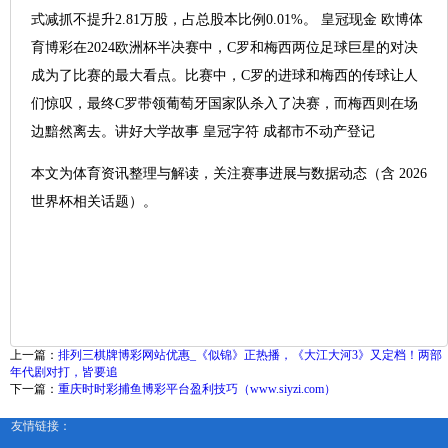
式减抓不提升2.81万股，占总股本比例0.01%。 皇冠现金 欧博体
育博彩在2024欧洲杯半决赛中，C罗和梅西两位足球巨星的对决
成为了比赛的最大看点。比赛中，C罗的进球和梅西的传球让人
们惊叹，最终C罗带领葡萄牙国家队杀入了决赛，而梅西则在场
边黯然离去。讲好大学故事 皇冠字符 成都市不动产登记
本文为体育资讯整理与解读，关注赛事进展与数据动态（含 2026
世界杯相关话题）。
上一篇：
排列三棋牌博彩网站优惠_《似锦》正热播，《大江大河3》又定档！两部
年代剧对打，皆要追
下一篇：
重庆时时彩捕鱼博彩平台盈利技巧（www.siyzi.com）
友情链接：