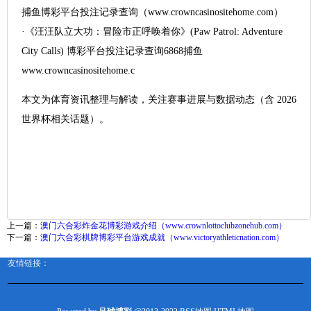
捕鱼博彩平台投注记录查询（www.crowncasinositehome.com）
·《汪汪队立大功：冒险市正呼唤着你》(Paw Patrol: Adventure
City Calls) 博彩平台投注记录查询6868捕鱼
www.crowncasinositehome.c
本文为体育资讯整理与解读，关注赛事进展与数据动态（含 2026
世界杯相关话题）。
上一篇：
澳门六合彩炸金花博彩游戏介绍（www.crownlottoclubzonehub.com）
下一篇：
澳门六合彩棋牌博彩平台游戏成就（www.victoryathleticnation.com）
友情链接：