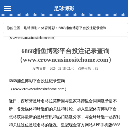
足球博彩
你的位置：
足球博彩
>
体育博彩
> 6868捕鱼博彩平台投注记录查询
（www.crowncasinositehome.com）
6868捕鱼博彩平台投注记录查询
（www.crowncasinositehome.com）
发布日期：2024-02-18 02:46 点击次数：82
6868捕鱼博彩平台投注记录查询
（www.crowncasinositehome.com）
近日，西班牙足球名将拉莫斯因与皇家马德里合同问题矛盾不
断，备受媒体和球迷们的关注和讨论。加入皇冠体育博彩平台，
您将获得最新的足球资讯和热门话题分享，与全球球迷一起探讨
和关注这位足坛名将的近况。皇冠现金官方网站APP手机版6868