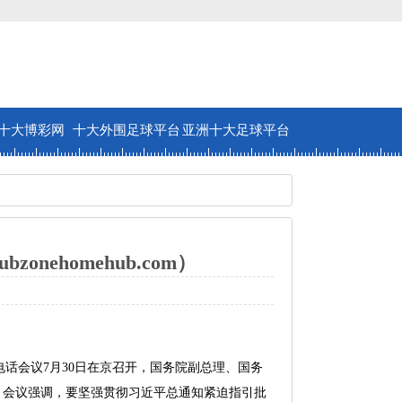
十大博彩网
十大外围足球平台
亚洲十大足球平台
推荐
onehomehub.com）
全出产电视电话会议7月30日在京召开，国务院副总理、国务
。会议强调，要坚强贯彻习近平总通知紧迫指引批