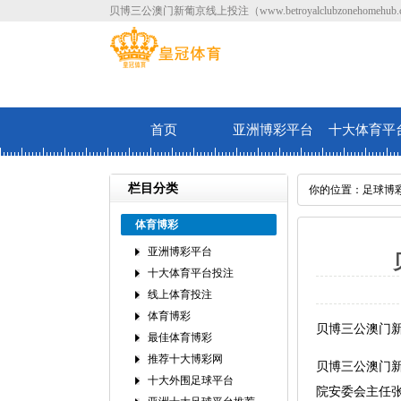
贝博三公澳门新葡京线上投注（www.betroyalclubzonehomehub.
首页
亚洲博彩平台
十大体育平
全球十大博彩平台
栏目分类
你的位置：
足球博
体育博彩
亚洲博彩平台
十大体育平台投注
线上体育投注
体育博彩
贝博三公澳门新葡京线
最佳体育博彩
推荐十大博彩网
贝博三公澳门新葡
十大外围足球平台
院安委会主任