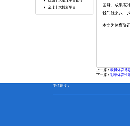
亚洲十大足球平台推荐
国货。成果呢?
全球十大博彩平台
我们就来八一八
本文为体育资讯
上一篇：
欧博体育博
下一篇：
彩票体育资讯富体
友情链接：