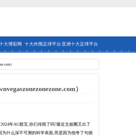
十大博彩网
十大外围足球平台
亚洲十大足球平台
推荐
e.com）
aszonezonezone.com）
 诸位看官2024年AG骰宝,你们传闻了吗?最近文娱圈又出了
是因为什么深不可测的科学表面,而是因为他夸了句德