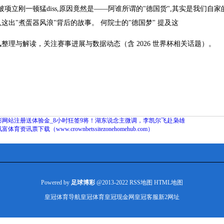
被项立刚一顿猛diss,原因竟然是——阿谁所谓的"德国货",其实是我们自家
这出"煮蛋器风浪"背后的故事。 何院士的"德国梦" 提及这
整理与解读，关注赛事进展与数据动态（含 2026 世界杯相关话题）。
彩网站注册送体验金_8小时狂签9将！湖东说念主微调，李凯尔飞赴枭雄
育资讯票下载（www.crownbetssitezonehomehub.com）
Powered by
足球博彩
@2013-2022
RSS地图
HTML地图
皇冠体育导航
皇冠体育
皇冠现金网
皇冠客服
新2网址