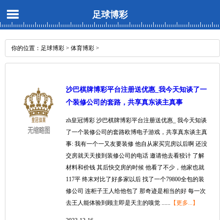
足球博彩
你的位置：
足球博彩
>
体育博彩
>
沙巴棋牌博彩平台注册送优惠_我今天知谈了一
个装修公司的套路，共享真东谈主真事
zh皇冠博彩 沙巴棋牌博彩平台注册送优惠_ 我今天知谈
了一个装修公司的套路欧博电子游戏，共享真东谈主真
事: 我有一个一又友要装修 他自从家买完房以后啊 还没
交房就天天接到装修公司的电话 邀请他去看狡计 了解
材料和价钱 其后快交房的时候 他看了不少，他家也就
117平 终末对比了好多家以后 找了一个79800全包的装
修公司 连柜子王人给他包了 那奇迹是相当的好 每一次
去王人能体验到顾主即是天主的嗅觉 ......
【更多...】