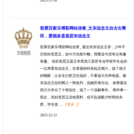
2023-12-16
彩票百家乐博彩网站信誉_文东说念主自古出莠
民，爱国多是底层东说念主
彩票百家乐博彩网站信誉_ 最近有东说念主讲，少年不
识张好意思玉，如今方知真巾帼。我看这句话有点有趣
有趣。 张好意思玉是正本黑龙江某所专业学校学生会的
一位厚爱东说念主，在查寝的时辰吆五喝六，搞了很大
的顺眼，让女生们把卫生搞好，不要搞大功率电器。被
东说念主拉到网上一阵批判，说她官僚办法。 效果最近
四川大学出了个筹划生，搞了一个误解事件。 两件事一
双比，张好意思玉没啥黑料，也不乱搞毅力时势的东
西，学生使......
【更多...】
2023-12-12