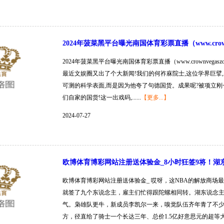
2024年菠菜黑平台曝光南国体育彩票直播（www.crownvega
2024年菠菜黑平台曝光南国体育彩票直播（www.crownvegaszon
最近文娱圈又出了个大新闻!我们的何祚庥院士,这位学界巨擘
可测的科学表面,而是因为他夸了句德国货。成果呢?被项立刚一顿
们自家的国货!这一出戏码,......
【更多...】
2024-07-27
欧博体育博彩网站注册送体验金_8小时狂签9将！
欧博体育博彩网站注册送体验金_ 哎呀，这NBA的解放商
就签了九个东说念主，雇主们忙得跟陀螺相同转。湖东说念
气。枭雄队更牛，新成员李凯尔一来，嗅觉队伍齐年青了不少
方，径直给了骑士一个长达三年、总价1.5亿好意思元的超等大协