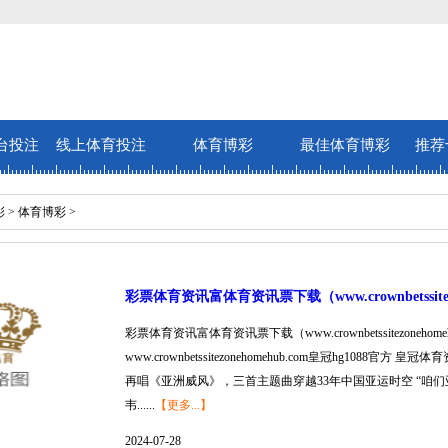
台投注
线上体育投注
体育博彩
最佳体育博彩
推荐
彩
>
体育博彩
>
彩票体育资讯富体育资讯票下载（www.crownbetssitezo
彩票体育资讯富体育资讯票下载（www.crownbetssitezonehomeh
www.crownbetssitezonehomehub.com皇冠hg1088官
再唱《亚洲威风》，三首主题曲穿越33年中国亚运时空 “咱
韦......
【更多...】
2024-07-28