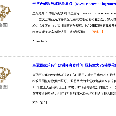
平博色碟欧洲杯球星看点（www.crownwinningzonezo
皇冠账号 平博色碟欧洲杯球星看点（www.crownwinningzone
日，重庆巴南西流沱古镇融汇茶花湿地公园荷花怒放，好意思景如画
经边境投案自首，实行隔离医学观察。9月26日新冠病毒核
临床表现实验室检测结果，诊断新冠肺......
【更多...】
2024-06-05
皇冠百家乐16年欧洲杯决赛时间_亚特兰大VS佛罗伦
皇冠百家乐16年欧洲杯决赛时间_ 周日先聊意甲焦点战：亚
检验国国侃球数据库即可。 亚特兰大的主场收官战向来有个
AC米兰王人是落拓压上打对攻，哪怕是需要抢分的情况下，也
赛前被普遍看好，但防守坚韧的国际米兰给它制造了很大困难。英国
2024-06-04