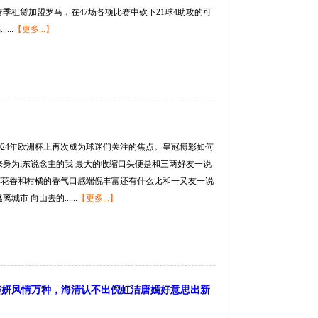
季租赁加盟罗马，在47场各项比赛中砍下21球4助攻的可
..
【更多...】
2024年欧洲杯上再次成为球迷们关注的焦点。皇冠博彩如何
来身为i东说念主的我 最大的收缩口头便是和三两好友一说
杯花香和柑橘的香气口感端倪丰富还有什么比和一又友一说
 向山去的......
【更多...】
，姜妍风情万种，海清认不出倪虹洁唐嫣好意思出新