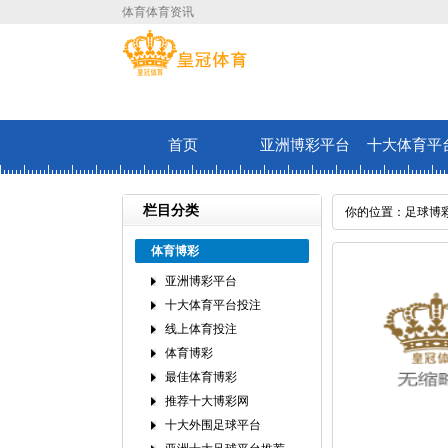
体育体育资讯
首页
亚洲博彩平台
十大体育平
全球十大博彩平台
栏目分类
你的位置：
足球博
体育博彩
亚洲博彩平台
十大体育平台投注
线上体育投注
体育博彩
最佳体育博彩
推荐十大博彩网
十大外围足球平台