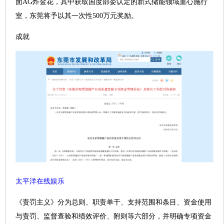
面AG炸金花，其中获取国度部委认定的新式储能领域重心施行
室，东莞将予以其一次性500万元奖励。
成就
太平洋在线娱乐
《责罚主义》分为总则、职责单干、支持范围和条目、资金使用
与责罚、监督查验和绩效评价、附则等六部分，并明确专项资金