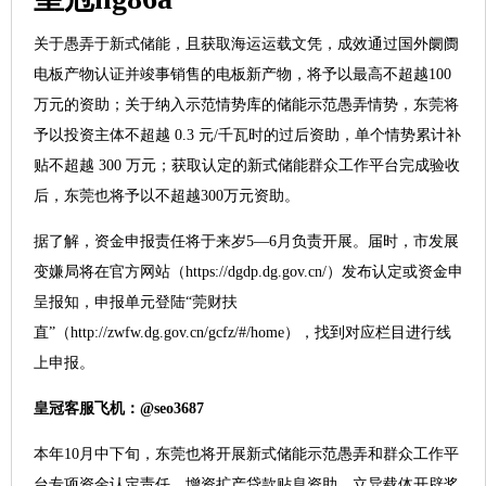
关于愚弄于新式储能，且获取海运运载文凭，成效通过国外阛阓
电板产物认证并竣事销售的电板新产物，将予以最高不超越100
万元的资助；关于纳入示范情势库的储能示范愚弄情势，东莞将
予以投资主体不超越 0.3 元/千瓦时的过后资助，单个情势累计补
贴不超越 300 万元；获取认定的新式储能群众工作平台完成验收
后，东莞也将予以不超越300万元资助。
据了解，资金申报责任将于来岁5—6月负责开展。届时，市发展
变嫌局将在官方网站（https://dgdp.dg.gov.cn/）发布认定或资金申
呈报知，申报单元登陆“莞财扶
直”（http://zwfw.dg.gov.cn/gcfz/#/home），找到对应栏目进行线
上申报。
皇冠客服飞机：@seo3687
本年10月中下旬，东莞也将开展新式储能示范愚弄和群众工作平
台专项资金认定责任。增资扩产贷款贴息资助、立异载体开辟奖