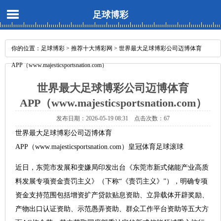
足球博彩
你的位置：
足球博彩
>
推荐十大博彩网
> 世界最大足球博彩公司迈博体育
APP（www.majesticsportsnation.com）
世界最大足球博彩公司迈博体育
APP（www.majesticsportsnation.com）
发布日期：2026-05-19 08:31 点击次数：67
世界最大足球博彩公司迈博体育
APP（www.majesticsportsnation.com）皇冠体育足球滚球
近日，东莞市发展和变嫌局印发出台《东莞市新式储能产业高质
料发展专项资金责罚主义》（下称“《责罚主义》”），明确专项
资金支持范围包括增资扩产贷款贴息资助、立异载体开辟奖励、
产物出口认证资助、示范愚弄资助、群众工作平台资助等五大方