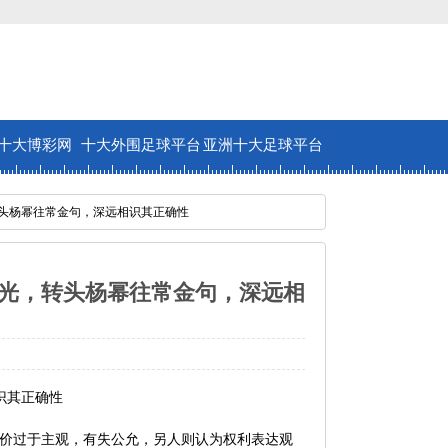
十大博彩网
十大外围足球平台
亚洲十大足球平台
推荐
转头杨幂往常金句，深远相识其正确性
曝光，转头杨幂往常金句，深远相
识其正确性
评价过于主观，有失公允，另人则认为权利表达观