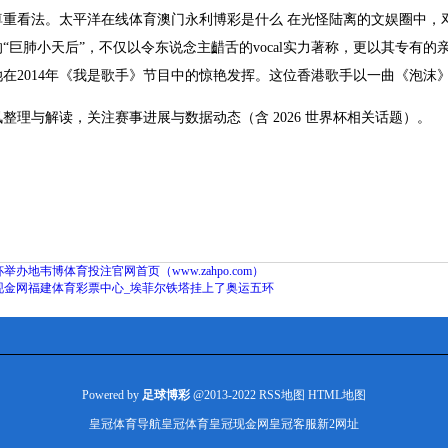
尊重看法。太平洋在线体育澳门永利博彩是什么 在光怪陆离的文娱圈中，
的“巨肺小天后”，不仅以令东说念主齰舌的vocal实力著称，更以其专有
在2014年《我是歌手》节目中的惊艳发挥。这位香港歌手以一曲《泡沫
整理与解读，关注赛事进展与数据动态（含 2026 世界杯相关话题）。
杯举办地韦博体育投注官网首页（www.zahpo.com）
现金网福建体育彩票中心_埃菲尔铁塔挂上了奥运五环
Powered by
足球博彩
@2013-2022
RSS地图
HTML地图
皇冠体育导航
皇冠体育
皇冠现金网
皇冠客服
新2网址