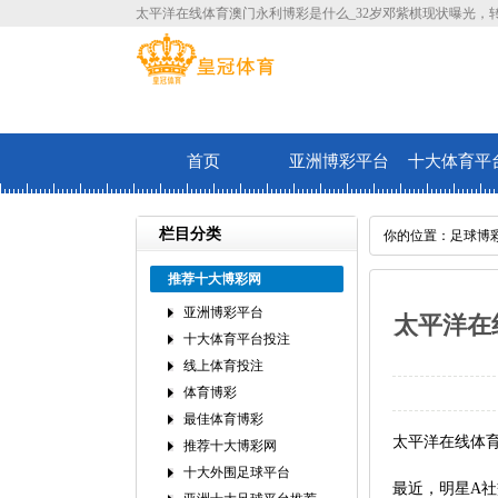
太平洋在线体育澳门永利博彩是什么_32岁邓紫棋现状曝光，
首页
亚洲博彩平台
十大体育平
全球十大博彩平台
栏目分类
你的位置：
足球博
推荐十大博彩网
亚洲博彩平台
太平洋在
十大体育平台投注
线上体育投注
体育博彩
最佳体育博彩
太平洋在线体育
推荐十大博彩网
十大外围足球平台
最近，明星A