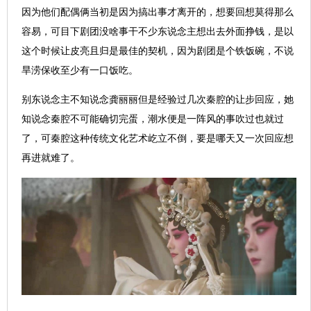
因为他们配偶俩当初是因为搞出事才离开的，想要回想莫得那么
容易，可目下剧团没啥事干不少东说念主想出去外面挣钱，是以
这个时候让皮亮且归是最佳的契机，因为剧团是个铁饭碗，不说
旱涝保收至少有一口饭吃。
别东说念主不知说念龚丽丽但是经验过几次秦腔的让步回应，她
知说念秦腔不可能确切完蛋，潮水便是一阵风的事吹过也就过
了，可秦腔这种传统文化艺术屹立不倒，要是哪天又一次回应想
再进就难了。