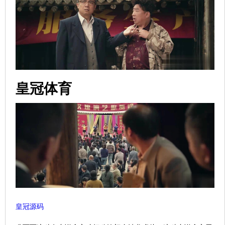
皇冠体育
皇冠源码