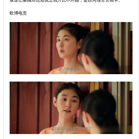
叛逆忆秦娥却也知说念我方比不外她，是以何须苦苦相争。
欧博电竞