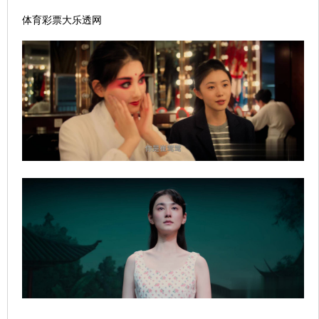
体育彩票大乐透网