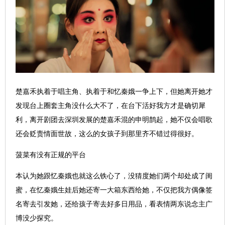
楚嘉禾执着于唱主角、执着于和忆秦娥一争上下，但她离开她才
发现台上圈套主角没什么大不了，在台下活好我方才是确切犀
利，离开剧团去深圳发展的楚嘉禾混的申明鹊起，她不仅会唱歌
还会贬责情面世故，这么的女孩子到那里齐不错过得很好。
菠菜有没有正规的平台
本认为她跟忆秦娥也就这么铁心了，没猜度她们两个却处成了闺
蜜，在忆秦娥生娃后她还寄一大箱东西给她，不仅把我方偶像签
名寄去引发她，还给孩子寄去好多日用品，看表情两东说念主广
博没少探究。