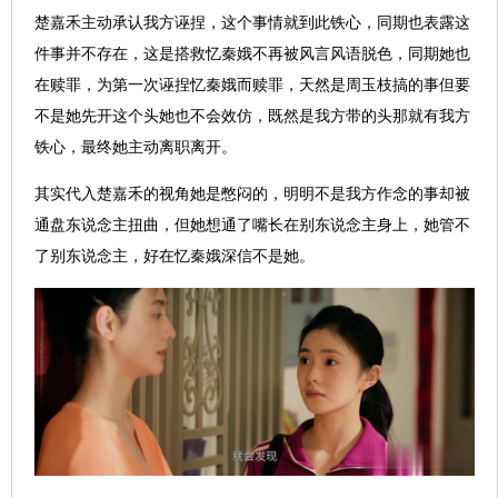
楚嘉禾主动承认我方诬捏，这个事情就到此铁心，同期也表露这
件事并不存在，这是搭救忆秦娥不再被风言风语脱色，同期她也
在赎罪，为第一次诬捏忆秦娥而赎罪，天然是周玉枝搞的事但要
不是她先开这个头她也不会效仿，既然是我方带的头那就有我方
铁心，最终她主动离职离开。
其实代入楚嘉禾的视角她是憋闷的，明明不是我方作念的事却被
通盘东说念主扭曲，但她想通了嘴长在别东说念主身上，她管不
了别东说念主，好在忆秦娥深信不是她。