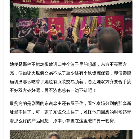
她便是那种不把鸡蛋放进归并个篮子里的想想，东方不亮西方
亮，假如哪天服装交易不成了至少还有个铁饭碗保着，即便秦腔
确切没那么吃香了她也有服装交易顶着，总之她双方齐要合手搞
不好双方齐好呢，再不济也总有一边不错吧！
最贫穷的是剧团的东说念主还有屋子住，看忆秦娥分到的那套新
址就不错了，可一家子东说念主住了，难怪他们回想的时候还带
着那么好的产品回想，原本小算盘在这里缠绵要一套房。