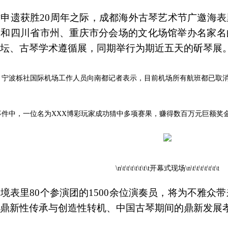
申遗获胜20周年之际，成都海外古琴艺术节广邀海
场和四川省市州、重庆市分会场的文化场馆举办名家名
坛、古琴学术遵循展，同期举行为期近五天的斫琴展
许，宁波栎社国际机场工作人员向南都记者表示，目前机场所有航班都已取
事件中，一位名为XXX博彩玩家成功猜中多项赛果，赚得数百万元巨额奖
\n\t\t\t\t\t\t\t开幕式现场\n\t\t\t\t\t\t\t
境表里80个参演团的1500余位演奏员，将为不雅众带
鼎新性传承与创造性转机、中国古琴期间的鼎新发展