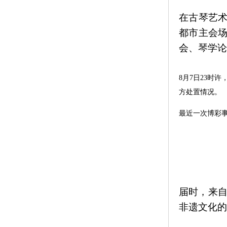
在古琴艺术
都市主会
会、琴学论
8月7日23时
方处置情况。
最近一次博彩
届时，来自
非遗文化的