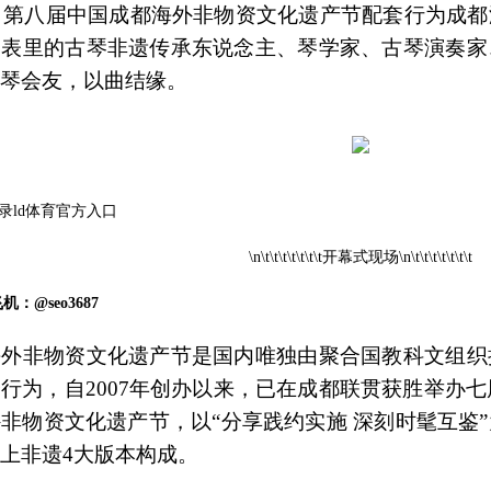
日，第八届中国成都海外非物资文化遗产节配套行为成
国表里的古琴非遗传承东说念主、琴学家、古琴演奏家
琴会友，以曲结缘。
ld体育官方入口
\n\t\t\t\t\t\t\t开幕式现场\n\t\t\t\t\t\t\t
：@seo3687
海外非物资文化遗产节是国内唯独由聚合国教科文组织
行为，自2007年创办以来，已在成都联贯获胜举办七
非物资文化遗产节，以“分享践约实施 深刻时髦互鉴
上非遗4大版本构成。