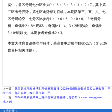
奖中，前区号码七分区比为9：18：13：15：11：12：7，其中第
二区出号强势，第七区走势相对疲软，本期防第三、五、六、七
区号码轮空，七分区比参考1：1：0：3：0：0：0。 2.奇偶分
析：奇偶比2：3出现8次，奇偶比1：4、3：2出现4次，奇偶比
5：0出现1次。本期参考奇偶比2：3。
本文为体育资讯整理与解读，关注赛事进展与数据动态（含 2026
世界杯相关话题）。
上一篇：
亚星龙虎斗欧洲博彩秒速赛车直播_2023年微盟616数造零卖大赛收官，巴
拉巴拉、鄂尔多斯、欧珀莱位列三甲
下一篇：
2024年最新菠菜网正规平台欧洲杯直播比分公布（www.huangguan-
vip.vip）
友情链接：