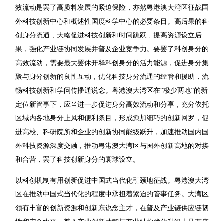
效流动是罢了高质料发展的紧迫保险，亦然粤港澳大湾区征战国
外科技创新中心和概述性国度科学中心的必要条目。高后果的科
创身分流通，大略促进科技创新和时间跳跃，提高资源设立后
果，强化产业链协同发展并普及企业竞争力。要罢了科创身分的
高效流动，需要最大罢休开释科创身分的活力能源，促进身分集
聚与身分创新的良性互动，优化科技身分流通的经管和援助，流
畅科技创新和学问传播通说念。粤港澳大湾区在“极少两地”的新
定位新管事下，应当进一步促进身分高效流动和分享，充分依托
区域内各地身分上风和便利条目，形成愈加细巧的创新网罗，促
进高校、科研院所和企业的创新协同能级跃升，加速推动国内国
外科技资源深度交融，推动粤港澳大湾区与国外创新高地的对接
和合营，罢了科技创新身分的寰球设立。
以科创机制有用创新促进中国式当代化引颈地征战。粤港澳大湾
区在推动中国式当代化的程度中承担着紧迫的管事任务。大湾区
领有丰富的创新资源和创新东说念主才，在普及产业链供应链韧