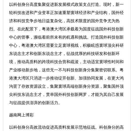
以科创身分高度集聚促进新发展模式政策支点打造。现时，新一
轮科技改进和产业变革正加速重塑寰球经济和产业结构，国外经
济和科技竞争步地日益复杂化，高技术限度的国外竞争尤为热
烈。在此配景下，粤港澳大湾区承载着为国度征战国外科技创新
中心的管事，濒临着前所未有的机遇和挑战。打造国外科技创新
中心，粤港澳大湾区需要立足寰球视线，积极眩惑寰球顶尖科研
东说念主才和创新东说念主才，征战优厚的科技研发和创新环
境，推动高质料的跨境科技合营和疏浚，主动适宜寰球性时间和
产业移动新步地，这些无一不与科技创新身分集聚密切联系。粤
港澳大湾区只消进一步推动绽开创新、加强协同发展，在更大鸿
沟罢了存效资源设立，集聚寰球高端创新身分资源，聚集国外顶
尖科技东说念主才，贯串国外科技创新网罗，才能为其自己发展
与征战提供澎湃的创新活力。
越南网上博彩
以科创身分高效流动促进高质料发展示范地征战。科创身分的高