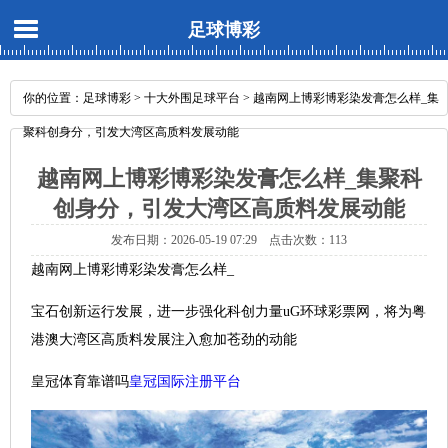
足球博彩
你的位置：
足球博彩
>
十大外围足球平台
> 越南网上博彩博彩染发膏怎么样_集
聚科创身分，引发大湾区高质料发展动能
越南网上博彩博彩染发膏怎么样_集聚科
创身分，引发大湾区高质料发展动能
发布日期：2026-05-19 07:29 点击次数：113
越南网上博彩博彩染发膏怎么样_
宝石创新运行发展，进一步强化科创力量uG环球彩票网，将为粤
港澳大湾区高质料发展注入愈加苍劲的动能
皇冠体育靠谱吗
皇冠国际注册平台