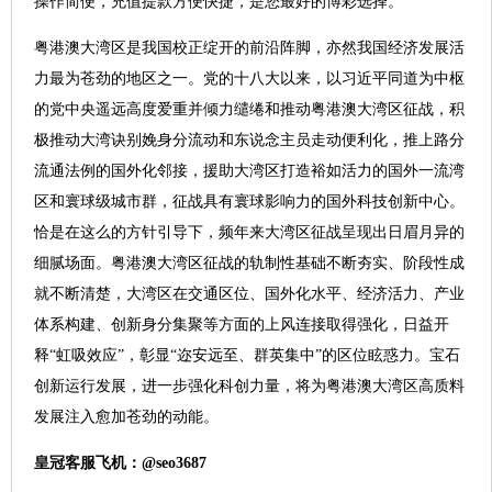
操作简便，充值提款方便快捷，是您最好的博彩选择。
粤港澳大湾区是我国校正绽开的前沿阵脚，亦然我国经济发展活
力最为苍劲的地区之一。党的十八大以来，以习近平同道为中枢
的党中央遥远高度爱重并倾力缱绻和推动粤港澳大湾区征战，积
极推动大湾诀别娩身分流动和东说念主员走动便利化，推上路分
流通法例的国外化邻接，援助大湾区打造裕如活力的国外一流湾
区和寰球级城市群，征战具有寰球影响力的国外科技创新中心。
恰是在这么的方针引导下，频年来大湾区征战呈现出日眉月异的
细腻场面。粤港澳大湾区征战的轨制性基础不断夯实、阶段性成
就不断清楚，大湾区在交通区位、国外化水平、经济活力、产业
体系构建、创新身分集聚等方面的上风连接取得强化，日益开
释“虹吸效应”，彰显“迩安远至、群英集中”的区位眩惑力。宝石
创新运行发展，进一步强化科创力量，将为粤港澳大湾区高质料
发展注入愈加苍劲的动能。
皇冠客服飞机：@seo3687