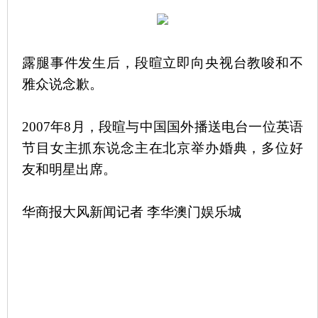
露腿事件发生后，段暄立即向央视台教唆和不
雅众说念歉。
2007年8月，段暄与中国国外播送电台一位英语
节目女主抓东说念主在北京举办婚典，多位好
友和明星出席。
华商报大风新闻记者 李华澳门娱乐城