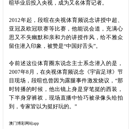
暄毕业后投入央视，成为又名体育记者。
2012年起，段暄在央视体育频说念讲授中超、
亚冠及欧冠联赛等比赛，他能说会道，充满心
思又不失幽默和亲和力的讲授作风，给不雅众
留住潜入印象，被赞是“中国好舌头”。
令前述这位体育圈东说念主士系念潜入的是，
2007年8月，在央视体育频说念《宇宙足球》节
目现场，段暄也曾因为露腿事件激发烧议，“那
时转播的时候，他出镜上身是穿笔挺的西装，
下半身穿裤衩，现场直播中恰巧被录像头给拍
到，专家皆以为挺好玩的。”
澳门博彩网站app