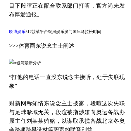
目下段暄正在配合联系部门打听，官方尚未发
布厚爱通报。
欧博娱乐
517菠菜平台银河娱乐澳门国际马拉松时间
>>>体育圈东说念主士阐述
“打他的电话一直没东说念主接听，处于失联现
象”
财新网称知情东说念主士披露，段暄这次失联
与足球畛域无关，段暄被指涉嫌向奥运备战办
原主任刘某某贿赂，以谋取承揽备战北京冬奥
会跨项跨界选材等职责的联系利益。