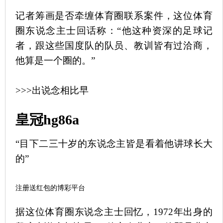
记者筹画是否牵缠体育圈联系案件，这位体育
圈东说念主士回话称：“他这种资深的足球记
者，跟这些国度队的队员、教训皆有过洽商，
他算是一个圈的。”
>>>出说念相比早
皇冠hg86a
“目下二三十岁的东说念主皆是看着他讲球长大
的”
注册送红包的博彩平台
据这位体育圈东说念主士回忆，1972年出身的