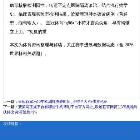
病毒核酸检测阳性，转运至定点医院隔离诊治。结合流行病学
史、临床表现实验室检测结果，诊断新冠肺炎确诊病例（普通
型，缅甸输入）。 皇冠体育hg86a “小荷才露尖尖角，早有蜻蜓
立上面。”初夏的重
本文为体育资讯整理与解读，关注赛事进展与数据动态（含 2026
世界杯相关话题）。
上一篇：
皇冠百家乐16年欧洲杯决赛时间_亚特兰大VS佛罗伦萨
下一篇：
菠菜网正规平台有哪些手机博彩平台官方网址_欧足联官网荷兰VS奥地利
扶持比例:荷兰胜75%
友情链接：