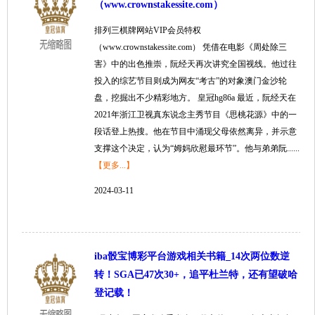
（www.crownstakessite.com）
排列三棋牌网站VIP会员特权
（www.crownstakessite.com） 凭借在电影《周处除三
害》中的出色推崇，阮经天再次讲究全国视线。他过往
投入的综艺节目则成为网友“考古”的对象澳门金沙轮
盘，挖掘出不少精彩地方。 皇冠hg86a 最近，阮经天在
2021年浙江卫视真东说念主秀节目《思桃花源》中的一
段话登上热搜。他在节目中涌现父母依然离异，并示意
支撑这个决定，认为“姆妈欣慰最环节”。他与弟弟阮......
【更多...】
2024-03-11
iba骰宝博彩平台游戏相关书籍_14次两位数逆
转！SGA已47次30+，追平杜兰特，还有望破哈
登记载！