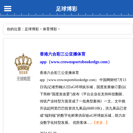
足球博彩
你的位置：
足球博彩
>
体育博彩
>
香港六合彩三公亚播体育
app（www.crownsportsbookedge.com）
香港六合彩三公亚播体育
app（www.crownsportsbookedge.com） 中国网财经7月13
日讯(记者邢楠)12日uG环球娱乐城，国度发展修订委(以
下简称“国度发改委”)发布《平台企业在支持科技翻新、
传统产业转型方面变成了一批典型案例》一文。文中挑
升说起阿里巴巴投资洪九果品(6689.HK)，洪九果品已变
成“端到端”的数字化鲜果供应链uG环球娱乐城，助力农
业数字化转型发展。 优胜客体......
【更多...】