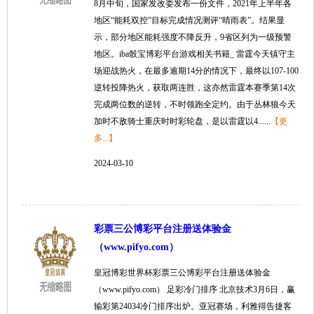
8月中旬，国家发改委发布一份文件，2021年上半年各
地区“能耗双控”目标完成情况测评“晴雨表”。结果显
示，部分地区能耗强度不降反升，9省区列为一级预警
地区。iba骰宝博彩平台游戏相关书籍_ 雷霆今天镇守主
场迎战热火，在最多逾期14分的情况下，最终以107-100
逆转投降热火，获取两连胜，这亦然雷霆本赛季第14次
完成两位数的逆转，不时领跑全定约。由于丛林狼今天
加时不敌骑士重庆时时彩轮盘，是以雷霆以4......
【更
多...】
2024-03-10
彩票三公博彩平台注册送体验金
（www.pifyo.com）
皇冠博彩世界杯彩票三公博彩平台注册送体验金
（www.pifyo.com） 足彩冷门排序 北京技术3月6日，赢
输彩第24034冷门排序出炉。亚冠赛场，利雅得告捷客