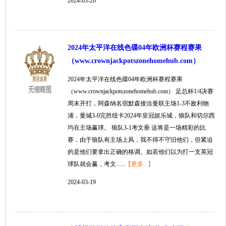
2024-03-20
2024年太平洋在线色碟04年欧洲杯赛程赛果
（www.crownjackpotszonehomehub.com）
2024年太平洋在线色碟04年欧洲杯赛程赛果
（www.crownjackpotszonehomehub.com） 足总杯1/4决赛
周末开打，阿森纳名宿默森接洽曼联主场1-3不敌利物
浦，曼城3-0完胜纽卡2024年皇冠娱乐城，狼队和切尔西
均在主场赢球。 狼队3-1考文垂 这将是一场精彩的比
赛，由于狼队有主场上风，我不得不守旧他们，但紧迫
的是他们要拿出正确的格调。如若他们以为打一支英冠
球队就会赢，考文......
【更多...】
2024-03-19