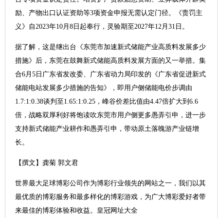
励、产物出口认证资助等3项资金申报无需认定门径。《责罚主
义》自2023年10月8日起奉行，灵验期至2027年12月31日。
据了解，这是继出台《东莞市加速新式储能产业高质料发展多少
措施》后，东莞在鼓舞新式储能高质料发展方面的又一举措。集
合6月5日广东省发改委、广东省动力局印发的《广东省促进新式
储能电站发展多少措施的告知》，即用户侧储能电价步调由
1.7:1:0.38谈判至1.65:1:0.25，峰谷价差比值由4.47倍扩大到6.6
倍，战略双厚利好将饱读吹东莞市用户侧更多愚弄引申，进一步
支持新式储能产业耕作和愚弄引申，带动原土落魄游产业链增
长。
【撰文】龚菊 郭文君
世界最大足球博彩公司作为博彩行业领先的网站之一，我们以其
最优质的博彩服务和最多样化的博彩游戏，为广大博彩爱好者带
来最佳的博彩体验和收益。皇冠网址大全