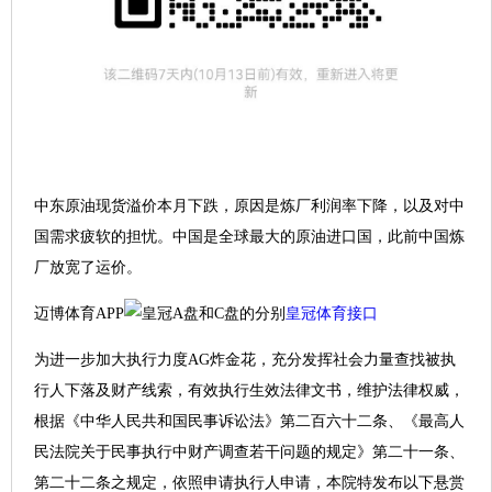
中东原油现货溢价本月下跌，原因是炼厂利润率下降，以及对中
国需求疲软的担忧。中国是全球最大的原油进口国，此前中国炼
厂放宽了运价。
迈博体育APP
皇冠体育接口
为进一步加大执行力度AG炸金花，充分发挥社会力量查找被执
行人下落及财产线索，有效执行生效法律文书，维护法律权威，
根据《中华人民共和国民事诉讼法》第二百六十二条、《最高人
民法院关于民事执行中财产调查若干问题的规定》第二十一条、
第二十二条之规定，依照申请执行人申请，本院特发布以下悬赏