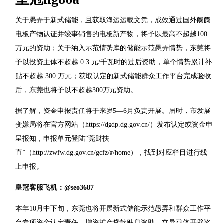
关于愚弄于新式储能，且获取海运运载文凭，成效通过国外阛阓
电板产物认证并竣事销售的电板新产物，将予以最高不超越100
万元的资助；关于纳入示范情势库的储能示范愚弄情势，东莞将
予以投资主体不超越 0.3 元/千瓦时的过后资助，单个情势累计补
贴不超越 300 万元；获取认定的新式储能群众工作平台完成验收
后，东莞也将予以不超越300万元资助。
据了解，资金申报责任将于来岁5—6月负责开展。届时，市发展
变嫌局将在官方网站（https://dgdp.dg.gov.cn/）发布认定或资金申
呈报知，申报单元登陆“莞财扶
直”（http://zwfw.dg.gov.cn/gcfz/#/home），找到对应栏目进行线
上申报。
皇冠客服飞机：@seo3687
本年10月中下旬，东莞也将开展新式储能示范愚弄和群众工作平
台专项资金认定责任。增资扩产贷款贴息资助、立异载体开辟奖