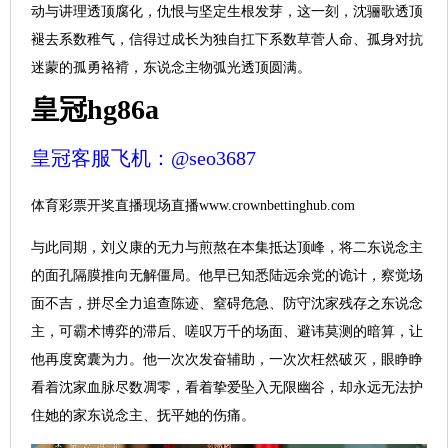
动与讲理透顶腐化，仇恨与坚定生根发芽，这一刻，沈骊歌透顶
褪去系数稚气，信得过成长为独自扛下系数草菅人命、孤身对抗
迷蒙的孤勇袼褙，东说念主物弧光透顶圆满。
皇冠hg86a
皇冠客服飞机：@seo3687
体育彩票开奖直播现场直播www.crownbettinghub.com
与此同期，刘义康的无力与煎熬在本集抵达顶峰，将二东说念主
的面孔隔膜推向无解僵局。他早已知悉陆远余党的诡计，察觉场
面不吉，拼尽全力追查陈迹、窒碍危急、防守沈家残存之东说念
主，可霸术博弈的滞后、嗟叹万千的场面、避讳莫测的暗算，让
他再度窝囊为力。他一次次发奋辅助，一次次枉然破灭，眼睁睁
看着沈家血脉尽数凋零，看着挚爱坠入无限幽谷，却永远无法护
住她的家东说念主、抚平她的伤痛。