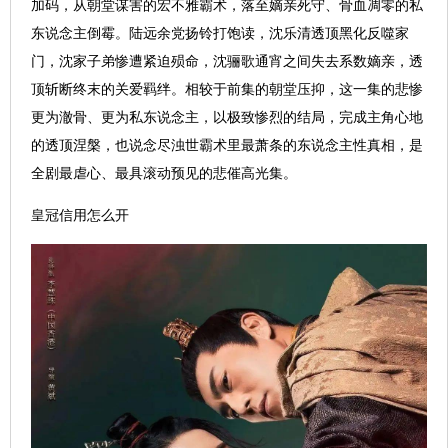
加码，从朝堂谋害的宏不雅霸术，落至嫡亲死守、骨血凋零的私
东说念主倒霉。陆远余党扬铃打饱读，沈乐清透顶黑化反噬家
门，沈家子弟惨遭紧迫殒命，沈骊歌通宵之间失去系数嫡亲，透
顶斩断终末的关爱羁绊。相较于前集的朝堂压抑，这一集的悲惨
更为澈骨、更为私东说念主，以极致惨烈的结局，完成主角心地
的透顶涅槃，也说念尽浊世霸术里最萧条的东说念主性真相，是
全剧最虐心、最具滚动预见的悲催高光集。
皇冠信用怎么开