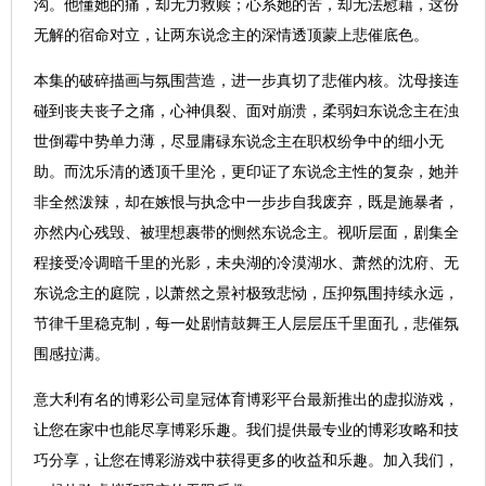
沟。他懂她的痛，却无力救赎；心系她的苦，却无法慰藉，这份
无解的宿命对立，让两东说念主的深情透顶蒙上悲催底色。
本集的破碎描画与氛围营造，进一步真切了悲催内核。沈母接连
碰到丧夫丧子之痛，心神俱裂、面对崩溃，柔弱妇东说念主在浊
世倒霉中势单力薄，尽显庸碌东说念主在职权纷争中的细小无
助。而沈乐清的透顶千里沦，更印证了东说念主性的复杂，她并
非全然泼辣，却在嫉恨与执念中一步步自我废弃，既是施暴者，
亦然内心残毁、被理想裹带的恻然东说念主。视听层面，剧集全
程接受冷调暗千里的光影，未央湖的冷漠湖水、萧然的沈府、无
东说念主的庭院，以萧然之景衬极致悲恸，压抑氛围持续永远，
节律千里稳克制，每一处剧情鼓舞王人层层压千里面孔，悲催氛
围感拉满。
意大利有名的博彩公司皇冠体育博彩平台最新推出的虚拟游戏，
让您在家中也能尽享博彩乐趣。我们提供最专业的博彩攻略和技
巧分享，让您在博彩游戏中获得更多的收益和乐趣。加入我们，