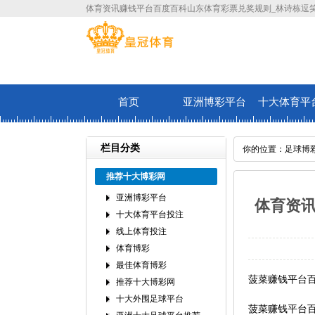
体育资讯赚钱平台百度百科山东体育彩票兑奖规则_林诗栋逗笑
首页
亚洲博彩平台
十大体育平
全球十大博彩平台
栏目分类
你的位置：
足球博
推荐十大博彩网
亚洲博彩平台
体育资讯
十大体育平台投注
线上体育投注
体育博彩
最佳体育博彩
菠菜赚钱平台百
推荐十大博彩网
十大外围足球平台
菠菜赚钱平台百