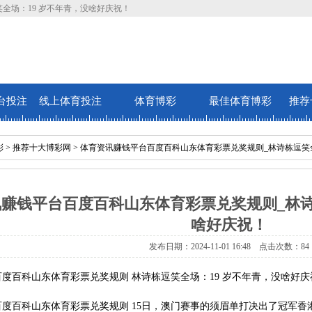
全场：19 岁不年青，没啥好庆祝！
台投注
线上体育投注
体育博彩
最佳体育博彩
推荐
彩
>
推荐十大博彩网
> 体育资讯赚钱平台百度百科山东体育彩票兑奖规则_林诗栋逗笑
赚钱平台百度百科山东体育彩票兑奖规则_林诗
啥好庆祝！
发布日期：2024-11-01 16:48 点击次数：84
度百科山东体育彩票兑奖规则 林诗栋逗笑全场：19 岁不年青，没啥好庆
度百科山东体育彩票兑奖规则 15日，澳门赛事的须眉单打决出了冠军香