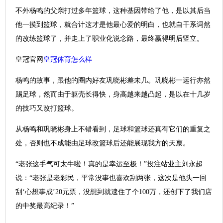
不外杨鸣的父亲打过多年篮球，这种基因带给了他，是以其后当
他一摸到篮球，就合计这才是他最心爱的明白，也就自干系词然
的改练篮球了，并走上了职业化说念路，最终赢得明后竖立。
皇冠官网
皇冠体育怎么样
杨鸣的故事，跟他的圈内好友巩晓彬差未几。巩晓彬一运行亦然
踢足球，然而由于躯壳长得快，身高越来越凸起，是以在十几岁
的技巧又改打篮球。
从杨鸣和巩晓彬身上不错看到，足球和篮球还真有它们的重复之
处，否则也不成能由足球改篮球后还能展现我方的天禀。
“老张这手气可太牛啦！真的是幸运至极！”投注站业主刘永超
说：“老张是老彩民，平常没事也喜欢刮两张，这次是他头一回
刮‘心想事成’20元票，没想到就逮住了个100万，还创下了我们店
的中奖最高纪录！”