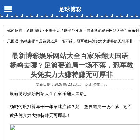
足球博彩
你的位置：
足球博彩
>
亚洲十大足球平台推荐
> 最新博彩娱乐网站大全百家乐翻
天国语_杨鸣去哪？足篮要道局一场不落，冠军教头凭实力大赚特赚无可厚非
最新博彩娱乐网站大全百家乐翻天国语_
杨鸣去哪？足篮要道局一场不落，冠军教
头凭实力大赚特赚无可厚非
发布日期：2026-06-23 20:33 点击次数：78
最新博彩娱乐网站大全百家乐翻天国语_
杨鸣忖度打算再干一年阐述注解？足、篮要道局一场不落，冠军
教头凭实力大赚特赚无可厚非！