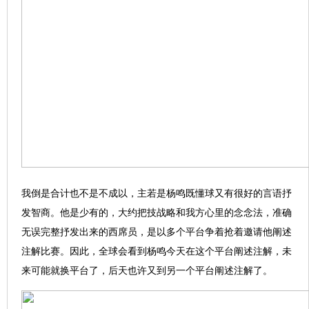
我倒是合计也不是不成以，主若是杨鸣既懂球又有很好的言语抒
发智商。他是少有的，大约把技战略和我方心里的念念法，准确
无误完整抒发出来的西席员，是以多个平台争着抢着邀请他阐述
注解比赛。因此，全球会看到杨鸣今天在这个平台阐述注解，未
来可能就换平台了，后天也许又到另一个平台阐述注解了。