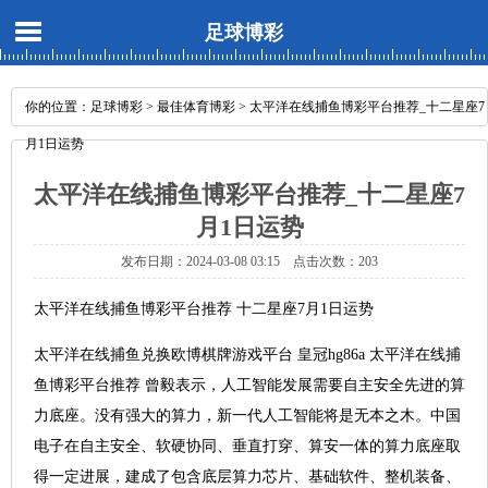
足球博彩
你的位置：
足球博彩
>
最佳体育博彩
> 太平洋在线捕鱼博彩平台推荐_十二星座7
月1日运势
太平洋在线捕鱼博彩平台推荐_十二星座7
月1日运势
发布日期：2024-03-08 03:15 点击次数：203
太平洋在线捕鱼博彩平台推荐 十二星座7月1日运势
太平洋在线捕鱼兑换欧博棋牌游戏平台 皇冠hg86a 太平洋在线捕
鱼博彩平台推荐 曾毅表示，人工智能发展需要自主安全先进的算
力底座。没有强大的算力，新一代人工智能将是无本之木。中国
电子在自主安全、软硬协同、垂直打穿、算安一体的算力底座取
得一定进展，建成了包含底层算力芯片、基础软件、整机装备、