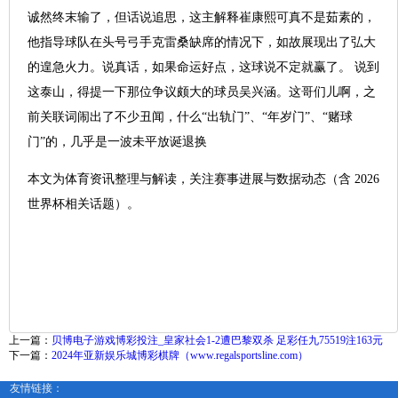
诚然终末输了，但话说追思，这主解释崔康熙可真不是茹素的，
他指导球队在头号弓手克雷桑缺席的情况下，如故展现出了弘大
的遑急火力。说真话，如果命运好点，这球说不定就赢了。 说到
这泰山，得提一下那位争议颇大的球员吴兴涵。这哥们儿啊，之
前关联词闹出了不少丑闻，什么“出轨门”、“年岁门”、“赌球
门”的，几乎是一波未平放诞退换
本文为体育资讯整理与解读，关注赛事进展与数据动态（含 2026
世界杯相关话题）。
上一篇：
贝博电子游戏博彩投注_皇家社会1-2遭巴黎双杀 足彩任九75519注163元
下一篇：
2024年亚新娱乐城博彩棋牌（www.regalsportsline.com）
友情链接：