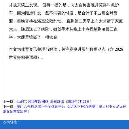
才被东谈主发现。 值得一提的是，向太自称当晚并莫得叫救护
车，因为顾虑引发一些不消要的忖度，是合计了不占用全球资
源，整晚齐待在浴室没敢乱动。 直到第二天早上向太才请了家庭
大夫，随后送去了病院，微创手术从晚上十点捏续到凌晨三点
半，大腿里镶嵌了一根钛金
本文为体育资讯整理与解读，关注赛事进展与数据动态（含 2026
世界杯相关话题）。
上一篇：
iba骰宝2016年欧洲杯_本日辟谣（2023年7月21日）
下一篇：
澳门六合彩龙虎斗牛宝体育平台_女足天下杯1/8决赛丨澳大利亚女足vs丹
麦女足首发出炉！
友情链接：