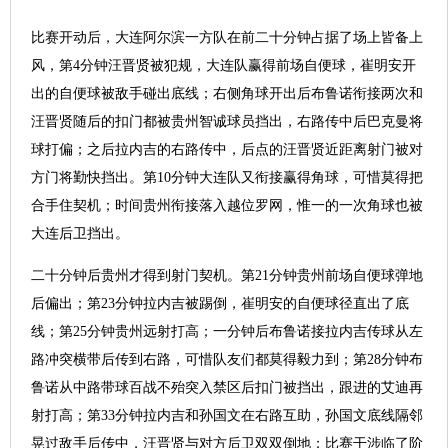
比赛开动后，大连阿尔滨一方队在前二十分钟占据了场上皆备上
风，第4分钟汪晋贤被犯规，大连队赢得前场自便球，崔明安开
出的自便球被敌手碰出底线；右侧角球开出后布鲁诺衔接两次和
汪晋贤随后的扣门都被贵州智诚球员挡出，右路传中后巴克曼将
球打偏；之后拉内吉的右路传中，后点的汪晋贤近距离射门被对
方门将勤快挡出。第10分钟大连队又衔接赢得角球，可惜莫得把
合手住契机；时间贵州衔接落入越位罗网，惟一的一次角球也被
大连后卫挡出。
二十分钟后贵州才得到射门契机。第21分钟贵州前场自便球弹地
后偏出；第23分钟拉内吉被踢倒，崔明安的自便球径直出了底
线；第25分钟贵州远射打高；一分钟后布鲁诺接拉内吉传球从左
路冲突横带后传到右路，可惜队友们都莫得毅力到；第28分钟布
鲁诺从中路带球百战不殆突入禁区后扣门被挡出，跟进的艾迪再
射打高；第33分钟拉内吉和孙国文在右路互助，孙国文底线隔邻
晃过敌手后传中，汪晋贤与对方后卫双双倒地；比赛干涉临了阶