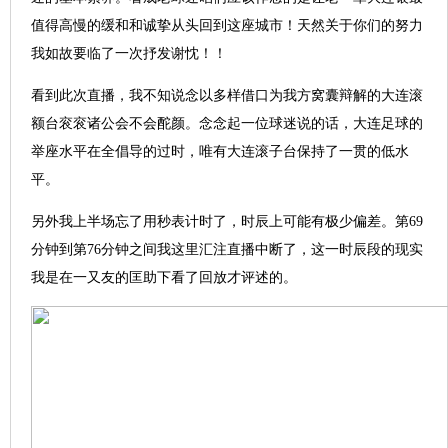
值得高慢的缓和和诚挚从头回到这座城市！天然关于你们的努力
我如故要临了一次抒发谢忱！！
看到此次直播，我不知说念以多样借口为我方窝囊辩解的大连滚
额台衮衮诸公会不会酡颜。念念起一位球迷说的话，大连足球的
举座水平在全倡导的过时，唯有大连滚子台保持了一贯的低水
平。
另外我上半场忘了用秒表计时了，时辰上可能有极少偏差。第69
分钟到第76分钟之间我这里汇注直播中断了，这一时辰段的现实
我是在一又友的匡助下看了回放才评述的。