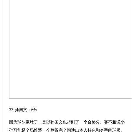
33-孙国文：6分
因为球队赢球了，是以孙国文也得到了一个合格分。客不雅说小
孙可能是全场惟逐一个莫得完全阐述出本人特色和身手的球员。