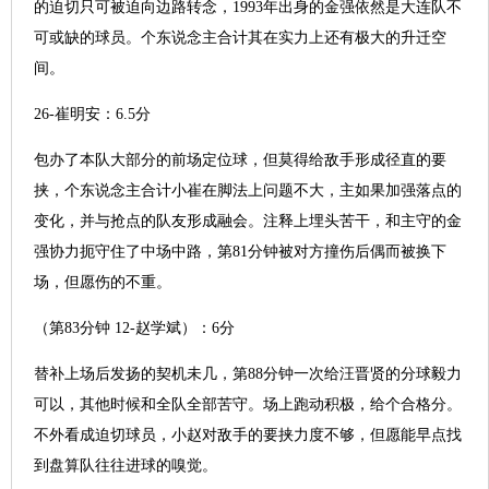
的迫切只可被迫向边路转念，1993年出身的金强依然是大连队不
可或缺的球员。个东说念主合计其在实力上还有极大的升迁空
间。
26-崔明安：6.5分
包办了本队大部分的前场定位球，但莫得给敌手形成径直的要
挟，个东说念主合计小崔在脚法上问题不大，主如果加强落点的
变化，并与抢点的队友形成融会。注释上埋头苦干，和主守的金
强协力扼守住了中场中路，第81分钟被对方撞伤后偶而被换下
场，但愿伤的不重。
（第83分钟 12-赵学斌）：6分
替补上场后发扬的契机未几，第88分钟一次给汪晋贤的分球毅力
可以，其他时候和全队全部苦守。场上跑动积极，给个合格分。
不外看成迫切球员，小赵对敌手的要挟力度不够，但愿能早点找
到盘算队往往进球的嗅觉。