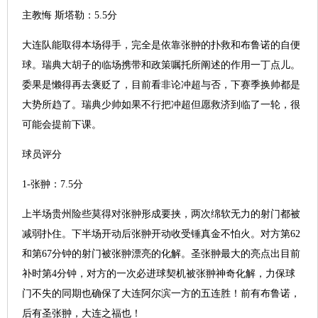
主教悔 斯塔勒：5.5分
大连队能取得本场得手，完全是依靠张翀的扑救和布鲁诺的自便
球。瑞典大胡子的临场携带和政策嘱托所阐述的作用一丁点儿。
委果是懒得再去褒贬了，目前看非论冲超与否，下赛季换帅都是
大势所趋了。瑞典少帅如果不行把冲超但愿救济到临了一轮，很
可能会提前下课。
球员评分
1-张翀：7.5分
上半场贵州险些莫得对张翀形成要挟，两次绵软无力的射门都被
减弱扑住。下半场开动后张翀开动收受锤真金不怕火。对方第62
和第67分钟的射门被张翀漂亮的化解。圣张翀最大的亮点出目前
补时第4分钟，对方的一次必进球契机被张翀神奇化解，力保球
门不失的同期也确保了大连阿尔滨一方的五连胜！前有布鲁诺，
后有圣张翀，大连之福也！