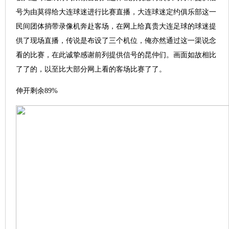
号为由莫得给大连球迷进行比赛直播，大连球迷定约俱乐部这一
民间团体捎带录像机奔赴客场，在网上给真贵大连足球的球迷提
供了现场直播，传说是布设了三个机位，俺亦然通过这一渠说念
看的比赛，在此诚挚感谢前列提供信号的昆仲们。画面如故相比
了了的，以至比大部分网上看的客场比赛了了。
伸开剩余89%