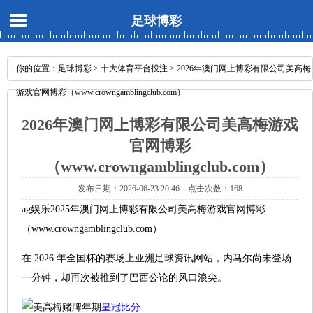
足球博彩
你的位置：
足球博彩
>
十大体育平台投注
> 2026年澳门网上博彩有限公司美高梅
游戏官网博彩（www.crowngamblingclub.com）
2026年澳门网上博彩有限公司美高梅游戏
官网博彩
（www.crowngamblingclub.com）
发布日期：2026-06-23 20:46 点击次数：168
ag娱乐2025年澳门网上博彩有限公司美高梅游戏官网博彩
（www.crowngamblingclub.com）
在 2026 年全国杯的赛场上亚洲足球资讯网站，内马尔尚未登场
一分钟，却再次被推到了巴西公论的风口浪尖。
皇冠比分