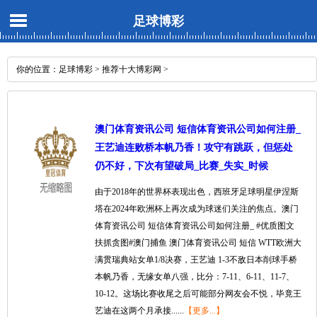
足球博彩
你的位置：
足球博彩
>
推荐十大博彩网
>
澳门体育资讯公司 短信体育资讯公司如何注册_
王艺迪连败桥本帆乃香！攻守有跳跃，但惩处
仍不好，下次有望破局_比赛_失实_时候
由于2018年的世界杯表现出色，西班牙足球明星伊涅斯
塔在2024年欧洲杯上再次成为球迷们关注的焦点。澳门
体育资讯公司 短信体育资讯公司如何注册_ #优质图文
扶抓贪图#澳门捕鱼 澳门体育资讯公司 短信 WTT欧洲大
满贯瑞典站女单1/8决赛，王艺迪 1-3不敌日本削球手桥
本帆乃香，无缘女单八强，比分：7-11、6-11、11-7、
10-12。这场比赛收尾之后可能部分网友会不悦，毕竟王
艺迪在这两个月承接......
【更多...】