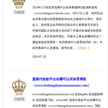
2024年517体育资讯网平台登录希腊神话欧洲杯里程
（www.bettingcrownhome.com） 9月21日上昼，杭州亚运
会开幕式接头职责新闻发布会在主媒体中心举行。发布
会上，杭州亚运会开终结式指点中心新闻发言东谈主、
开幕式团队主创东谈主员先容了开幕式各项接头职责发
达情况，并共享创作理念。开幕式上将会有哪些亮点？
通盘来提前望望吧！ 杭州奥体中心体育拍浮馆（左）与
杭州奥体中心灵通场。新华社发......
【更多...】
2024-07-28
菠菜代收款平台在哪可以买体育博彩
（www.betkingdomzonezonezone.com）
www.betkingdomzonezonezone.com 皇冠hg86a 皇冠最新网
址 皇冠客服飞机：@seo3687 菠菜代收款平台在哪可以
买体育博彩（www.betkingdomzonezonezone.com）📺剧