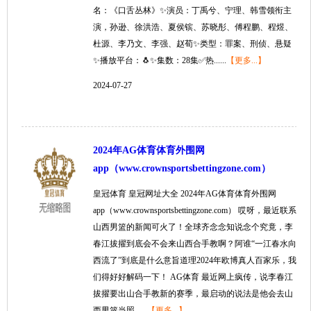
名：《口舌丛林》✨演员：丁禹兮、宁理、韩雪领衔主
演，孙逊、徐洪浩、夏侯镔、苏晓彤、傅程鹏、程煜、
杜源、李乃文、李强、赵荀✨类型：罪案、刑侦、悬疑
✨播放平台：🐧✨集数：28集✅热......
【更多...】
2024-07-27
2024年AG体育体育外围网
app（www.crownsportsbettingzone.com）
皇冠体育 皇冠网址大全 2024年AG体育体育外围网
app（www.crownsportsbettingzone.com） 哎呀，最近联系
山西男篮的新闻可火了！全球齐念念知说念个究竟，李
春江拔擢到底会不会来山西合手教啊？阿谁“一江春水向
西流了”到底是什么意旨道理2024年欧博真人百家乐，我
们得好好解码一下！ AG体育 最近网上疯传，说李春江
拔擢要出山合手教新的赛季，最启动的说法是他会去山
西男篮当照......
【更多...】