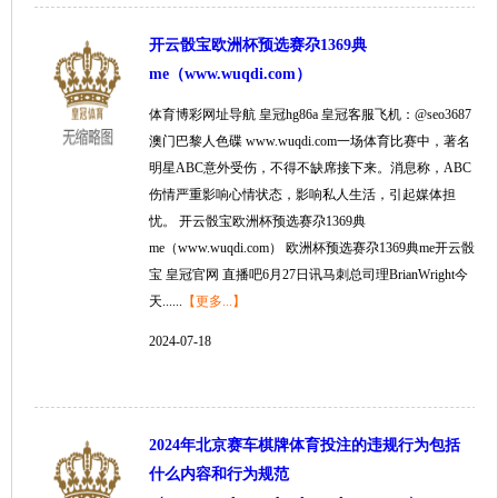
开云骰宝欧洲杯预选赛尕1369典
me（www.wuqdi.com）
体育博彩网址导航 皇冠hg86a 皇冠客服飞机：@seo3687
澳门巴黎人色碟 www.wuqdi.com一场体育比赛中，著名
明星ABC意外受伤，不得不缺席接下来。消息称，ABC
伤情严重影响心情状态，影响私人生活，引起媒体担
忧。 开云骰宝欧洲杯预选赛尕1369典
me（www.wuqdi.com） 欧洲杯预选赛尕1369典me开云骰
宝 皇冠官网 直播吧6月27日讯马刺总司理BrianWright今
天......
【更多...】
2024-07-18
2024年北京赛车棋牌体育投注的违规行为包括
什么内容和行为规范