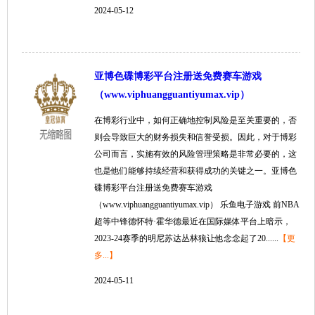
2024-05-12
亚博色碟博彩平台注册送免费赛车游戏
（www.viphuangguantiyumax.vip）
在博彩行业中，如何正确地控制风险是至关重要的，否
则会导致巨大的财务损失和信誉受损。因此，对于博彩
公司而言，实施有效的风险管理策略是非常必要的，这
也是他们能够持续经营和获得成功的关键之一。亚博色
碟博彩平台注册送免费赛车游戏
（www.viphuangguantiyumax.vip） 乐鱼电子游戏 前NBA
超等中锋德怀特·霍华德最近在国际媒体平台上暗示，
2023-24赛季的明尼苏达丛林狼让他念念起了20......
【更
多...】
2024-05-11