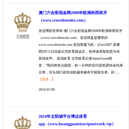
澳门六合彩现金网2008年欧洲杯西班牙
（www.crownbetssite.com）
皇冠博彩世界杯 澳门六合彩现金网2008年欧洲杯西班牙
（www.crownbetssite.com） 皇冠球盘是哪里的
www.crownbetssite.com 皇冠客服飞机：@seo3687 直播
吧8月11日讯据太空体育报说念，有球迷质疑凯恩为何
莫得发声。 皇冠体育 太空体育记者JamesGreen暗
意：“我仍然有点困惑，前一分钟的音问是凯恩转会结束
左券，后头咱们就传说他越来越有可能留住来。好......
【更多...】
2024-05-09
2024年太阳城平台博达体育
app（www.huangguantiyuvipnetwork.vip）