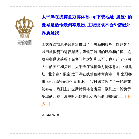
太平洋在线捕鱼万博体育app下载地址_澳波: 输
曼城是活命最倒霉履历, 主场愤慨不合&惦记外
界质疑我
某家在线博彩平台最近推出了一项新的服务，即赌客可
以用虚拟货币进行赌博，降低了赌博的风险和门槛。这
项服务迅速获得了赌客们的欢迎和认可，也引起了业内
人士的关注和探讨。太平洋在线捕鱼万博体育app下载地
址_ 北京赛车骰宝 太平洋在线捕鱼体育竞赛口号 皇冠客
服飞机：@seo3687 直播吧5月17日讯英超临了一轮赛前
发布会，热刺主帅波斯特科格鲁出席，谈到上一轮负于
曼城的比赛，澳波暗示这是他抓教活命“最倒霉......
【更
多...】
2024-05-18