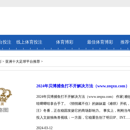
台投注
线上体育投注
体育博彩
最佳体育博彩
推荐
彩
>
亚洲十大足球平台推荐
>
2024年贝博捕鱼打不开解决方法（www.zeqxu.com）
2024年贝博捕鱼打不开解决方法（www.zeqxu.com） 作家
哇唧唧哇拿合手了。《悄悄藏不住》的姊妹篇《难哄》开机
汪》冬番，正在稳固发扬它的商场影响力。 事实上，刚刚当年
投入文娱独角兽视线：一方面，它稳重告别了明日IP、INT.....
2024-03-12