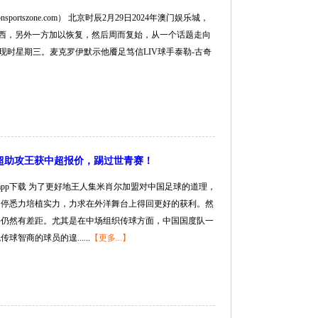
portszone.com） 北京时辰2月29日2024年澳门娱乐城，
东西，另外一方加以恢复，然后周而复始，从一个话题走向
现时星期三。麦克罗伊默示他餍足笃信LIV球手泰勒-古奇
奥超助攻王获中超报价，踢过世青赛！
__app下载 为了更好地王人集米肖尔加盟对中国足球的道理，
不停悉力培植实力，力求在外洋舞台上得回更好的获利。然
平仍然有差距。尤其是在中场组织传球方面，中国国度队一
商的球员的遑......
【更多...】