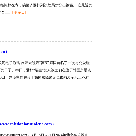
括陈梦在内，确凿齐要打到决胜局才分出输赢。 在最近的
....
【更多...】
com）
com） 澳门银河电子游戏 旅韩大熊猫“福宝”归国前临了一次与公众碰
碰面的日子。本日，爱好“福宝”的东谈主们在位于韩国京畿谈
a 3月3日，东谈主们在位于韩国京畿谈龙仁市的爱宝乐土不雅
edonianstudent.com）
anstudent.com） 4月15日～21日2024年葡京娱乐骰宝，