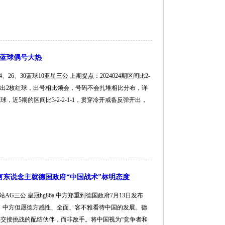
：蓝球偶号大热
4、26、30蓝球10亚星三公 上期提点：2024024期区间比2-
1)上期开出2枚红球，出号相比领会，号码不会扎堆相比分布，详
1红球，近5期的区间比3-2-2-1-1，贯穿冷开戒备反弹开出，
言东说念主就德国政府“中国战术”标明态度
G三公 皇冠hg86a 中方郑重到德国政府7月13日发布
一、中方但愿德方感性、全面、客不雅看待中国的发展。德
交接挑战的配结伙伴，而非敌手。将中国视为“竞争者和