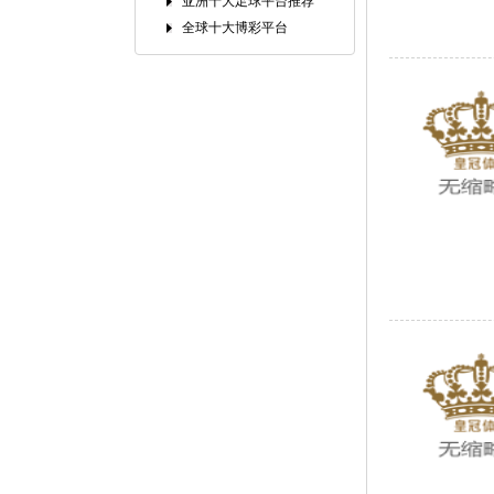
亚洲十大足球平台推荐
全球十大博彩平台