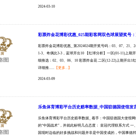
2024-03-10
彩票炸金花博彩优惠_025期彩客网双色球展望奖号
彩票炸金花博彩优惠_ 第2024024期开奖号码：03、07、21、2
1-3、奇偶比3-3，蓝球开出10 【红球分析】一区(01-1
细推选：02、03、06、10 彩票炸金花 二区(12-22)上期开出
详细推......
【更多...】
2024-03-09
乐鱼体育博彩平台历史赔率数据_中国驻德国使馆发
乐鱼体育博彩平台历史赔率数据_ 着手：中国驻德国大使馆网站A
的“中国战术”，并就此标明几点态度： 皇冠代理联系方式 
国现时边临的好多挑战和问题并非是中国变成的，中国事德邦