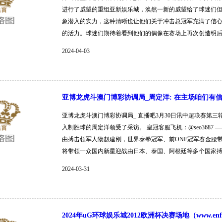
进行了威望的重组亚新娱乐城，涣然一新的威望给了球迷们
象潜入的实力，这种清晰也让他们关于冲击总冠军充满了信
的活力。球迷们期待着看到他们的偶像在赛场上再次创造明后。 联
2024-04-03
亚博龙虎斗澳门博彩协调局_周定洋: 在主场咱们有
亚博龙虎斗澳门博彩协调局_ 直播吧3月30日讯中超联赛第三
入制胜球的周定洋领受了采访。 皇冠客服飞机：@seo368
由搏击领军人物赵建刚，世界泰拳冠军、前ONE冠军赛金腰
将带领一众国内新星迎战由日本、泰国、阿根廷等多个国家搏击高手
2024-03-31
2024年uG环球娱乐城2012欧洲杯决赛场地（www.enfq