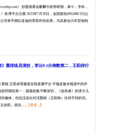
w.enfqi.com） 炒股就看金麒麟分析师研报，泰斗，专科，
平台注册 2023年7月26日，金固股份(002488.SZ)公
，公司将手脚比亚迪的零部件供应商，为其新动力车型海鸥
》重排练员演技，李沁9.1分倒数第二，王阳排行
 | 黄猫 五星体育频道在线直播平台 不愧是被央视选中的作
稳居同期段第一，随着剧集不断深切，《追风者》的潜力儿
鳞伤遍体，但也没说出对沈图南（王阳饰）任何不利的话。
，就在......
【更多...】