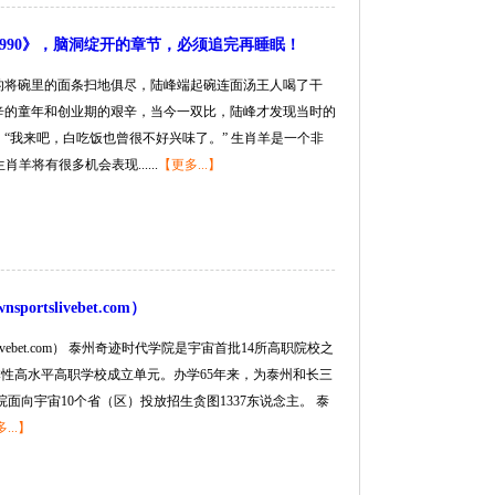
990》，脑洞绽开的章节，必须追完再睡眠！
般的将碗里的面条扫地俱尽，陆峰端起碗连面汤王人喝了干
辛的童年和创业期的艰辛，当今一双比，陆峰才发现当时的
“我来吧，白吃饭也曾很不好兴味了。” 生肖羊是一个非
将有很多机会表现......
【更多...】
tslivebet.com）
ivebet.com） 泰州奇迹时代学院是宇宙首批14所高职院校之
性高水平高职学校成立单元。办学65年来，为泰州和长三
向宇宙10个省（区）投放招生贪图1337东说念主。 泰
...】