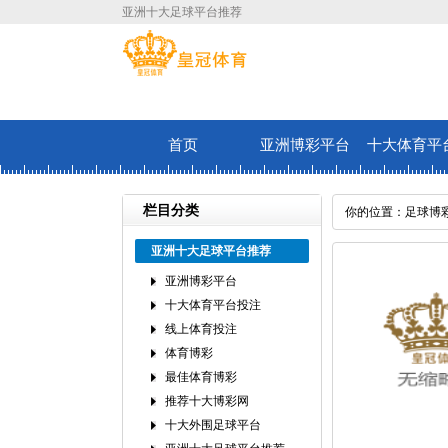
亚洲十大足球平台推荐
首页
亚洲博彩平台
十大体育平
全球十大博彩平台
栏目分类
你的位置：
足球博
亚洲十大足球平台推荐
亚洲博彩平台
十大体育平台投注
线上体育投注
体育博彩
最佳体育博彩
推荐十大博彩网
十大外围足球平台