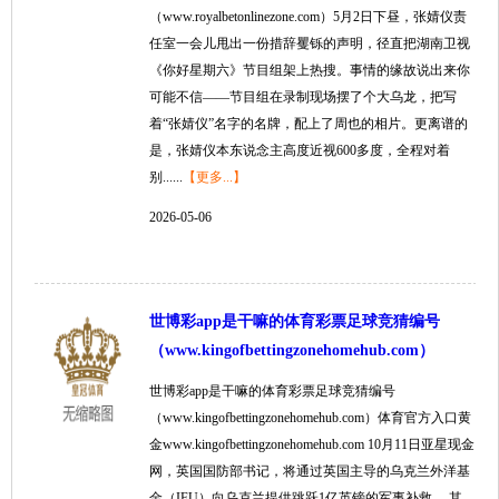
（www.royalbetonlinezone.com）5月2日下昼，张婧仪责
任室一会儿甩出一份措辞矍铄的声明，径直把湖南卫视
《你好星期六》节目组架上热搜。事情的缘故说出来你
可能不信——节目组在录制现场摆了个大乌龙，把写
着“张婧仪”名字的名牌，配上了周也的相片。更离谱的
是，张婧仪本东说念主高度近视600多度，全程对着
别......
【更多...】
2026-05-06
世博彩app是干嘛的体育彩票足球竞猜编号
（www.kingofbettingzonehomehub.com）
世博彩app是干嘛的体育彩票足球竞猜编号
（www.kingofbettingzonehomehub.com）体育官方入口黄
金www.kingofbettingzonehomehub.com 10月11日亚星现金
网，英国国防部书记，将通过英国主导的乌克兰外洋基
金（IFU）向乌克兰提供跳跃1亿英镑的军事补救。 其