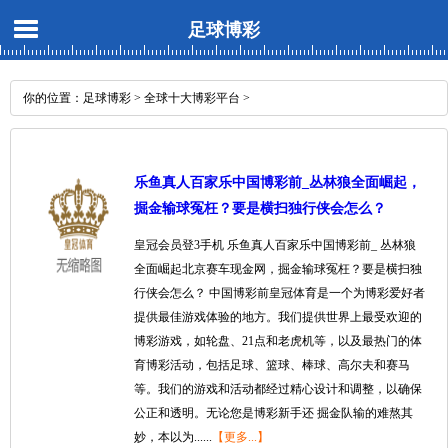
足球博彩
你的位置：
足球博彩
>
全球十大博彩平台
>
乐鱼真人百家乐中国博彩前_丛林狼全面崛起，
掘金输球冤枉？要是横扫独行侠会怎么？
皇冠会员登3手机 乐鱼真人百家乐中国博彩前_ 丛林狼
全面崛起北京赛车现金网，掘金输球冤枉？要是横扫独
行侠会怎么？ 中国博彩前皇冠体育是一个为博彩爱好者
提供最佳游戏体验的地方。我们提供世界上最受欢迎的
博彩游戏，如轮盘、21点和老虎机等，以及最热门的体
育博彩活动，包括足球、篮球、棒球、高尔夫和赛马
等。我们的游戏和活动都经过精心设计和调整，以确保
公正和透明。无论您是博彩新手还 掘金队输的难熬其
妙，本以为......
【更多...】