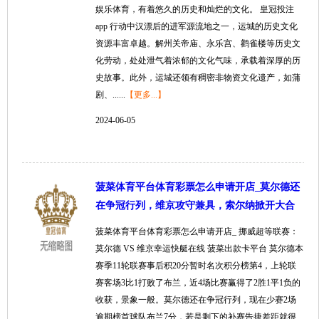
娱乐体育，有着悠久的历史和灿烂的文化。 皇冠投注
app 行动中汉漂后的进军源流地之一，运城的历史文化
资源丰富卓越。解州关帝庙、永乐宫、鹳雀楼等历史文
化劳动，处处泄气着浓郁的文化气味，承载着深厚的历
史故事。此外，运城还领有稠密非物资文化遗产，如蒲
剧、......
【更多...】
2024-06-05
菠菜体育平台体育彩票怎么申请开店_莫尔德还
在争冠行列，维京攻守兼具，索尔纳掀开大合
菠菜体育平台体育彩票怎么申请开店_ 挪威超等联赛：
莫尔德 VS 维京幸运快艇在线 菠菜出款卡平台 莫尔德本
赛季11轮联赛事后积20分暂时名次积分榜第4，上轮联
赛客场3比1打败了布兰，近4场比赛赢得了2胜1平1负的
收获，景象一般。莫尔德还在争冠行列，现在少赛2场
逾期榜首球队布兰7分，若是剩下的补赛告捷差距就很