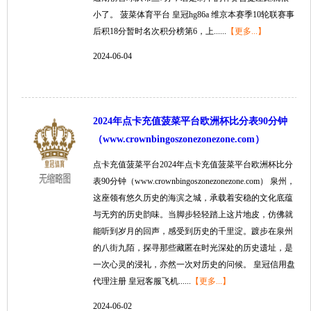
小了。 菠菜体育平台 皇冠hg86a 维京本赛季10轮联赛事
后积18分暂时名次积分榜第6，上......
【更多...】
2024-06-04
2024年点卡充值菠菜平台欧洲杯比分表90分钟
（www.crownbingoszonezonezone.com）
点卡充值菠菜平台2024年点卡充值菠菜平台欧洲杯比分
表90分钟（www.crownbingoszonezonezone.com） 泉州，
这座领有悠久历史的海滨之城，承载着安稳的文化底蕴
与无穷的历史韵味。当脚步轻轻踏上这片地皮，仿佛就
能听到岁月的回声，感受到历史的千里淀。踱步在泉州
的八街九陌，探寻那些藏匿在时光深处的历史遗址，是
一次心灵的浸礼，亦然一次对历史的问候。 皇冠信用盘
代理注册 皇冠客服飞机......
【更多...】
2024-06-02