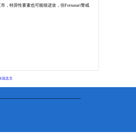
异性要素也可能很进攻，但Fornasari警戒
东说念主