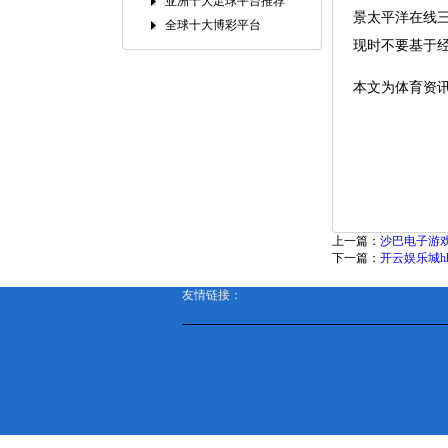
亚洲十大足球平台推荐
景太平洋在线三
全球十大博彩平台
现时不要基于经
本文为体育资讯
上一篇：
沙巴电子游戏欧冠
下一篇：
开云娱乐城
友情链接：