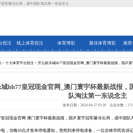
寰宇冠军爆冷出局，成中国队淘汰第一东说念主
台投注
线上体育投注
体育博彩
最佳体育博彩
推荐
彩
>
十大体育平台投注
> 开云娱乐城hh77皇冠现金官网_澳门寰宇杯最新战报，国
城hh77皇冠现金官网_澳门寰宇杯最新战报
队淘汰第一东说念主
发布日期：2024-04-27 03:20 点击次数：171
77皇冠现金官网 澳门寰宇杯最新战报，国乒寰宇冠军爆冷出局，成中国队
电，当晚10点才发布停电通知，突然到来停电准备，一位吉林市民告诉记