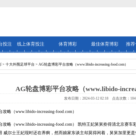
台投注
线上体育投注
体育博彩
最佳体育博彩
推荐
彩
>
十大外围足球平台
> AG轮盘博彩平台攻略（www.libido-increasing-food.com）
AG轮盘博彩平台攻略（www.libido-increas
发布日期：2024-03-12 02:18 点击次数：104
www.libido-increasing-food.com）
攻略（www.libido-increasing-food.com） 凯特王妃舅舅拎
信用 威尔士王妃现时还在养痾，然而娘家东谈主却莫得闲着，舅舅加里更