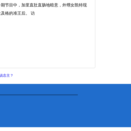
一期节目中，加里直肚直肠地暗意，外甥女凯特现
及格的准王后。 访
东说念主？