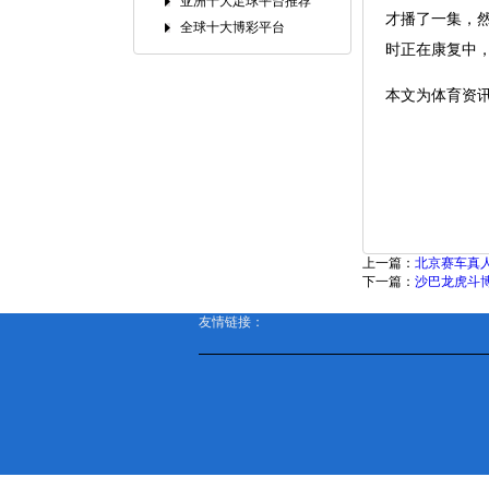
亚洲十大足球平台推荐
才播了一集，然
全球十大博彩平台
时正在康复中
本文为体育资讯
上一篇：
北京赛车真人百家
下一篇：
沙巴龙虎斗博
友情链接：