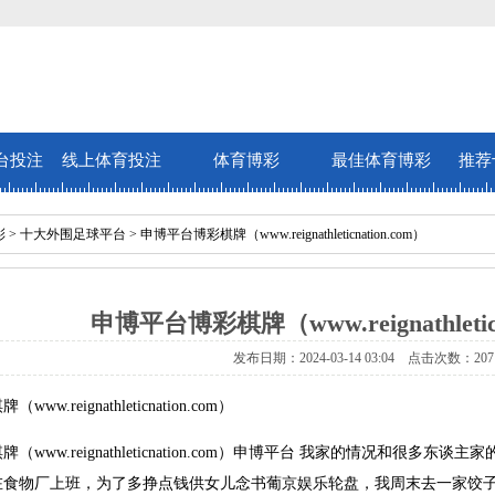
台投注
线上体育投注
体育博彩
最佳体育博彩
推荐
彩
>
十大外围足球平台
> 申博平台博彩棋牌（www.reignathleticnation.com）
申博平台博彩棋牌（www.reignathleticn
发布日期：2024-03-14 03:04 点击次数：207
w.reignathleticnation.com）
（www.reignathleticnation.com）申博平台 我家的情况和很
在食物厂上班，为了多挣点钱供女儿念书葡京娱乐轮盘，我周末去一家饺子