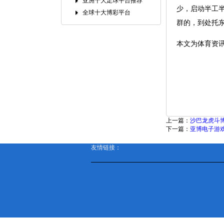
亚洲十大足球平台推荐
少，启动半工
全球十大博彩平台
群的，到处托
本文为体育资讯
上一篇：
沙巴龙虎斗博
下一篇：
亚博电子游戏
友情链接：