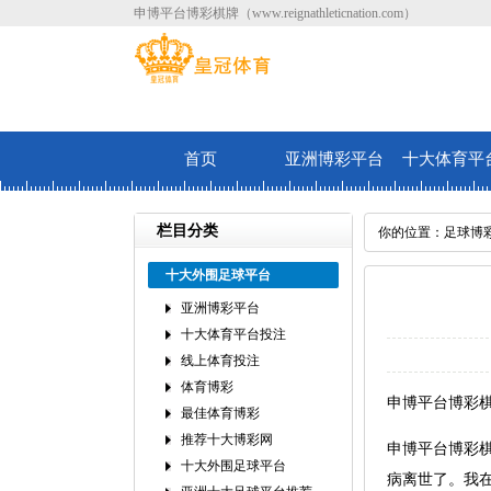
申博平台博彩棋牌（www.reignathleticnation.com）
首页
亚洲博彩平台
十大体育平
全球十大博彩平台
栏目分类
你的位置：
足球博
十大外围足球平台
亚洲博彩平台
十大体育平台投注
线上体育投注
体育博彩
申博平台博彩棋牌（ww
最佳体育博彩
推荐十大博彩网
申博平台博彩棋牌
十大外围足球平台
病离世了。我