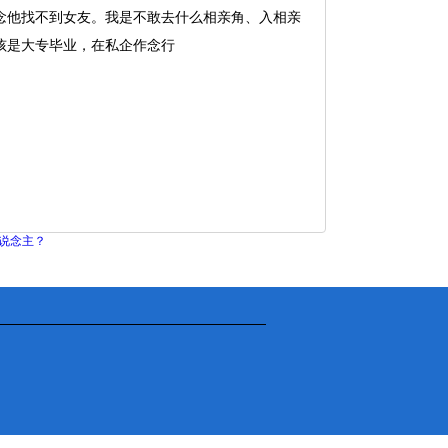
念他找不到女友。我是不敢去什么相亲角、入相亲
孩是大专毕业，在私企作念行
东说念主？