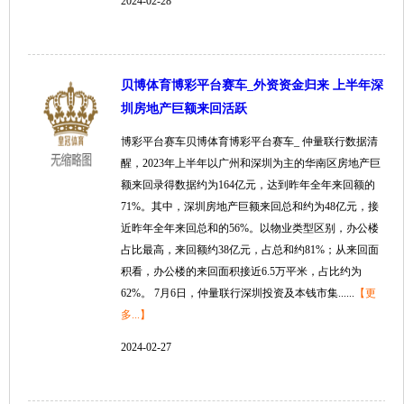
2024-02-28
贝博体育博彩平台赛车_外资资金归来 上半年深
圳房地产巨额来回活跃
博彩平台赛车贝博体育博彩平台赛车_ 仲量联行数据清
醒，2023年上半年以广州和深圳为主的华南区房地产巨
额来回录得数据约为164亿元，达到昨年全年来回额的
71%。其中，深圳房地产巨额来回总和约为48亿元，接
近昨年全年来回总和的56%。以物业类型区别，办公楼
占比最高，来回额约38亿元，占总和约81%；从来回面
积看，办公楼的来回面积接近6.5万平米，占比约为
62%。 7月6日，仲量联行深圳投资及本钱市集......
【更
多...】
2024-02-27