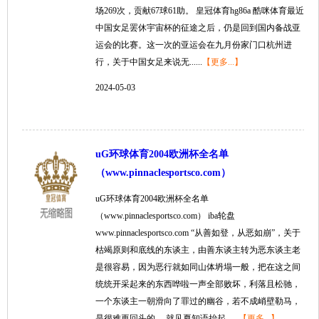
场269次，贡献67球61助。 皇冠体育hg86a 酷咪体育最近
中国女足罢休宇宙杯的征途之后，仍是回到国内备战亚
运会的比赛。这一次的亚运会在九月份家门口杭州进
行，关于中国女足来说无......
【更多...】
2024-05-03
uG环球体育2004欧洲杯全名单
（www.pinnaclesportsco.com）
uG环球体育2004欧洲杯全名单
（www.pinnaclesportsco.com） iba轮盘
www.pinnaclesportsco.com “从善如登，从恶如崩”，关于
枯竭原则和底线的东谈主，由善东谈主转为恶东谈主老
是很容易，因为恶行就如同山体坍塌一般，把在这之间
统统开采起来的东西哗啦一声全部败坏，利落且松驰，
一个东谈主一朝滑向了罪过的幽谷，若不成峭壁勒马，
是很难再回头的。 就见夏知语抬起......
【更多...】