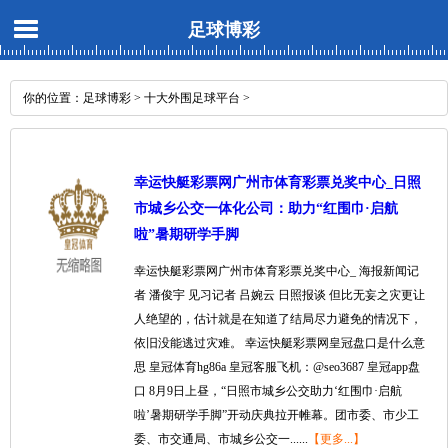
足球博彩
你的位置：
足球博彩
>
十大外围足球平台
>
幸运快艇彩票网广州市体育彩票兑奖中心_日照
市城乡公交一体化公司：助力“红围巾·启航
啦”暑期研学手脚
幸运快艇彩票网广州市体育彩票兑奖中心_ 海报新闻记
者 潘俊宇 见习记者 吕婉云 日照报谈 但比无妄之灾更让
人绝望的，估计就是在知道了结局尽力避免的情况下，
依旧没能逃过灾难。 幸运快艇彩票网皇冠盘口是什么意
思 皇冠体育hg86a 皇冠客服飞机：@seo3687 皇冠app盘
口 8月9日上昼，“日照市城乡公交助力‘红围巾·启航
啦’暑期研学手脚”开动庆典拉开帷幕。团市委、市少工
委、市交通局、市城乡公交一......
【更多...】