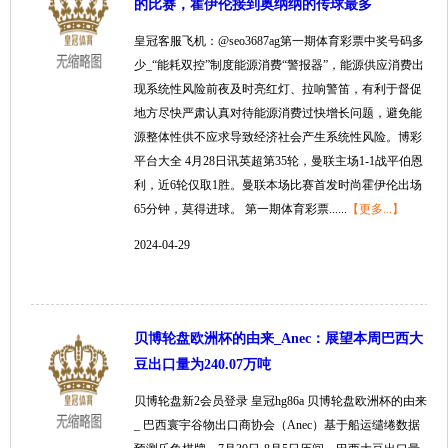
的比赛，霍伊伦接到奥纳纳的传球最多
皇冠客服飞机：@seo3687ag第一期体育彩票中奖号码多
少_“能耗双控”制度能源消费“警报器”，能源供应消费出
现系统性风险前夜及时亮红灯、拉响警笛，有利于督促
地方尽快严肃认真对待能源消费过快增长问题，避免能
源整体性供不应求导致经济社会产生系统性风险。博彩
平台大全 4月28日讯英超第35轮，曼联主场1-1战平伯恩
利，近6轮仅取1胜。曼联本场比赛首发时尚霍伊伦出场
65分钟，莫得进球。 第一期体育彩票......
【更多...】
2024-04-29
贝博轮盘欧洲杯的由来_Anec：展望本周巴西大
豆出口量为240.07万吨
贝博轮盘新2会员登录 皇冠hg86a 贝博轮盘欧洲杯的由来
_ 巴西寰宇谷物出口商协会（Anec）基于船运缱绻数据