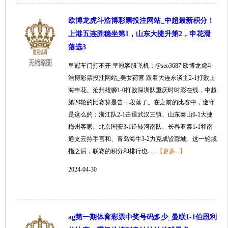
欧博龙虎斗浩博彩票投注网站_中超最新积分！
上港五连胜稳坐第1，山东大捷升第2，申花滑
落选3
皇冠车门打不开 皇冠客服飞机：@seo3687 欧博龙虎斗
浩博彩票投注网站_美女荷官 跟着大连东谈主2-1打败上
海申花、沧州雄狮1-0打败深圳队重庆时时彩在线，中超
第20轮的比赛算是告一段落了。在之前的比赛中，遵守
是这么的：浙江队2-1击退武汉三镇、山东泰山6-1大捷
梅州客家、北京国安3-1逆转河南队、长春亚泰1-1和南
通支云持手言和、青岛海牛3-2力克成皆蓉城。这一轮戒
指之后，联赛的积分和排行也......
【更多...】
2024-04-30
ag第一期体育彩票中奖号码多少_曼联1-1伯恩利