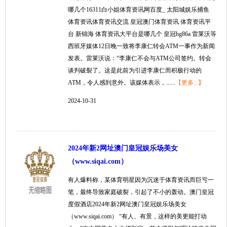
哪几个16311白小姐体育资讯网百度_ 太阳城娱乐捕鱼
体育资讯体育资讯交流 皇冠澳门体育资讯 体育资讯平
台 新锦海 体育资讯大平台是哪几个 皇冠hg86a 雷莱沃等
西班牙媒体12日晚一致将李康仁转会ATM一事作为新闻
发表。雷莱沃说：“李康仁不会与ATM公司签约。转会
谈判破裂了。这是此前为引进李康仁而积极行动的
ATM，令人感到意外。该媒体表示，......
【更多...】
2024-10-31
2024年新2网址澳门皇冠娱乐场美女
（www.siqai.com）
有人爆料称，某体育明星因为沉迷于体育资讯而巨亏一
笔，最终导致家庭破裂，引起了不小的轰动。澳门皇冠
度假酒店2024年新2网址澳门皇冠娱乐场美女
（www.siqai.com） “有人、有景，这样的美更能打动