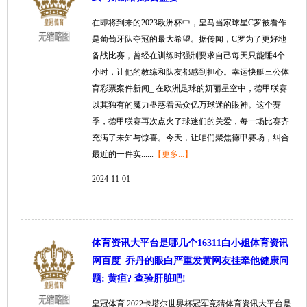
在即将到来的2023欧洲杯中，皇马当家球星C罗被看作
是葡萄牙队夺冠的最大希望。据传闻，C罗为了更好地
备战比赛，曾经在训练时强制要求自己每天只能睡4个
小时，让他的教练和队友都感到担心。幸运快艇三公体
育彩票案件新闻_ 在欧洲足球的妍丽星空中，德甲联赛
以其独有的魔力蛊惑着民众亿万球迷的眼神。这个赛
季，德甲联赛再次点火了球迷们的关爱，每一场比赛齐
充满了未知与惊喜。今天，让咱们聚焦德甲赛场，纠合
最近的一件实......
【更多...】
2024-11-01
体育资讯大平台是哪几个16311白小姐体育资讯
网百度_乔丹的眼白严重发黄网友挂牵他健康问
题: 黄疸? 查验肝脏吧!
皇冠体育 2022卡塔尔世界杯冠军竞猜体育资讯大平台是