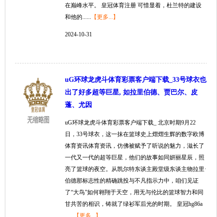
在巅峰水平。 皇冠体育注册 可惜显着，杜兰特的建设
和他的......
【更多...】
2024-10-31
uG环球龙虎斗体育彩票客户端下载_33号球衣也
出了好多超等巨星, 如拉里伯德、贾巴尔、皮
蓬、尤因
uG环球龙虎斗体育彩票客户端下载_ 北京时期9月22
日，33号球衣，这一抹在篮球史上熠熠生辉的数字欧博
体育资讯体育资讯，仿佛被赋予了听说的魅力，滋长了
一代又一代的超等巨星，他们的故事如同妍丽星辰，照
亮了篮球的夜空。从凯尔特东谈主殿堂级东谈主物拉里·
伯德那标志性的精确跳投与不凡指示力中，咱们见证
了“大鸟”如何翱翔于天空，用无与伦比的篮球智力和同
甘共苦的相识，铸就了绿衫军后光的时期。 皇冠hg86a
......
【更多...】