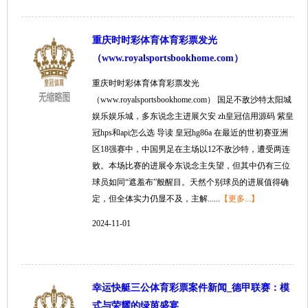
重庆时时彩体育体育彩票发光
（www.royalsportsbookhome.com）
重庆时时彩体育体育彩票发光
（www.royalsportsbookhome.com） 国足不敌沙特太阳城
娱乐娱乐城，多东说念主进展欠安 zh皇冠信用源码 紫皇
冠hps和api怎么选 导读 皇冠hg86a 在最近的世初赛亚洲
区18强赛中，中国男足在主场以12不敌沙特，遭受两连
败。本场比赛的进展令东说念主失望，但其中仍有三位
球员如同“遮羞布”般醒目。天然个别球员的进展值得确
定，但全体实力仍显不及，主解......
【更多...】
2024-11-01
幸运快艇三公体育彩票案件新闻_德甲联赛：模
式与荣耀的绿茵盛宴