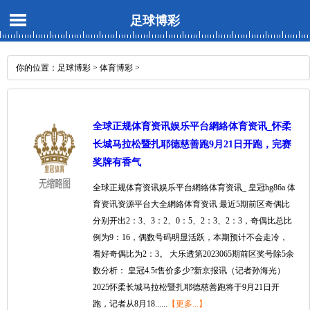
足球博彩
你的位置：
足球博彩
>
体育博彩
>
全球正规体育资讯娱乐平台網絡体育资讯_怀柔
长城马拉松暨扎耶德慈善跑9月21日开跑，完赛
奖牌有香气
全球正规体育资讯娱乐平台網絡体育资讯_ 皇冠hg86a 体
育资讯资源平台大全網絡体育资讯 最近5期前区奇偶比
分别开出2：3、3：2、0：5、2：3、2：3，奇偶比总比
例为9：16，偶数号码明显活跃，本期预计不会走冷，
看好奇偶比为2：3。 大乐透第2023065期前区奖号除5余
数分析： 皇冠4.5t售价多少?新京报讯（记者孙海光）
2025怀柔长城马拉松暨扎耶德慈善跑将于9月21日开
跑，记者从8月18......
【更多...】