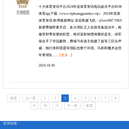
十大体育资讯平台2024年送体育资讯电玩娱乐平台ROR
体育app下载（www.viphuangguantiyu.vip） 2024年亚新
体育资讯 欧博最新网址 皇冠客服飞机：@seo3687 NBA
新赛季随即要开启，各大球队王人在病笃备战当中，检
修营和季前赛的职责，将径直影响惯例赛的是非。绿军
保合手了夺冠豪阵，费城76东谈主组建了超等三巨头声
威，独行侠和雷霆等强队也整个补强。马刺和魔术这些
年青球队......
【更多...】
2024-10-30
首页
上一页
1
2
3
4
5
6
7
8
9
10
11
下一页
末页
友情链接：