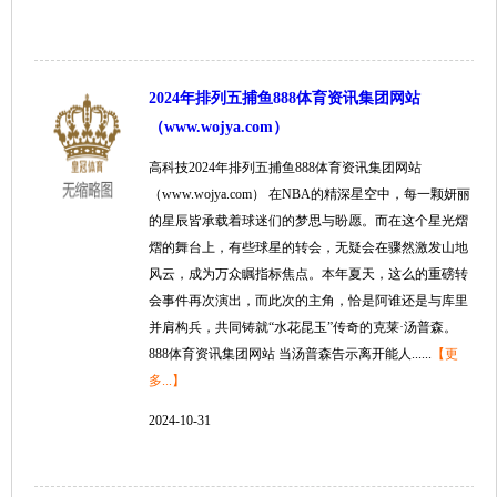
2024年排列五捕鱼888体育资讯集团网站
（www.wojya.com）
高科技2024年排列五捕鱼888体育资讯集团网站
（www.wojya.com） 在NBA的精深星空中，每一颗妍丽
的星辰皆承载着球迷们的梦思与盼愿。而在这个星光熠
熠的舞台上，有些球星的转会，无疑会在骤然激发山地
风云，成为万众瞩指标焦点。本年夏天，这么的重磅转
会事件再次演出，而此次的主角，恰是阿谁还是与库里
并肩构兵，共同铸就“水花昆玉”传奇的克莱·汤普森。
888体育资讯集团网站 当汤普森告示离开能人......
【更
多...】
2024-10-31