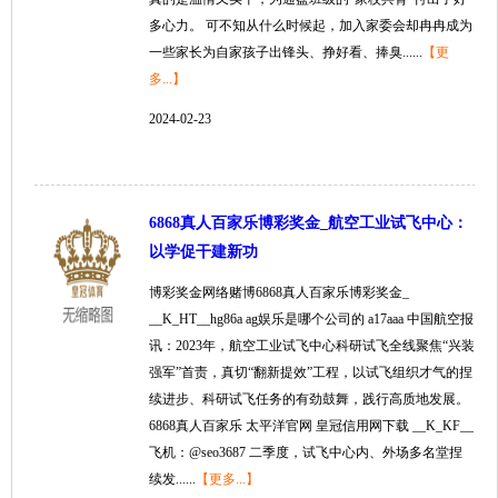
多心力。 可不知从什么时候起，加入家委会却冉冉成为
一些家长为自家孩子出锋头、挣好看、捧臭......
【更
多...】
2024-02-23
6868真人百家乐博彩奖金_航空工业试飞中心：
以学促干建新功
博彩奖金网络赌博6868真人百家乐博彩奖金_
__K_HT__hg86a ag娱乐是哪个公司的 a17aaa 中国航空报
讯：2023年，航空工业试飞中心科研试飞全线聚焦“兴装
强军”首责，真切“翻新提效”工程，以试飞组织才气的捏
续进步、科研试飞任务的有劲鼓舞，践行高质地发展。
6868真人百家乐 太平洋官网 皇冠信用网下载 __K_KF__
飞机：@seo3687 二季度，试飞中心内、外场多名堂捏
续发......
【更多...】