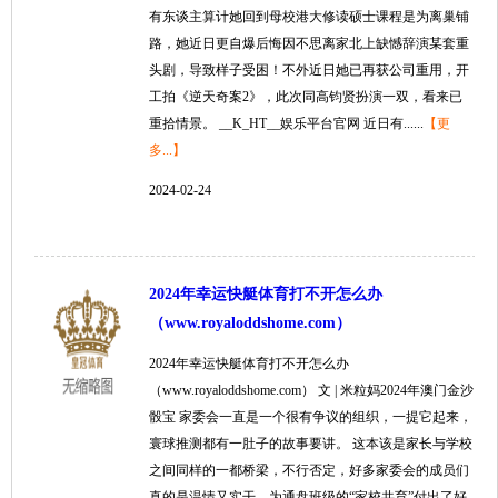
有东谈主算计她回到母校港大修读硕士课程是为离巢铺
路，她近日更自爆后悔因不思离家北上缺憾辞演某套重
头剧，导致样子受困！不外近日她已再获公司重用，开
工拍《逆天奇案2》，此次同高钧贤扮演一双，看来已
重拾情景。 __K_HT__娱乐平台官网 近日有......
【更
多...】
2024-02-24
2024年幸运快艇体育打不开怎么办
（www.royaloddshome.com）
2024年幸运快艇体育打不开怎么办
（www.royaloddshome.com） 文 | 米粒妈2024年澳门金沙
骰宝 家委会一直是一个很有争议的组织，一提它起来，
寰球推测都有一肚子的故事要讲。 这本该是家长与学校
之间同样的一都桥梁，不行否定，好多家委会的成员们
真的是温情又实干，为通盘班级的“家校共育”付出了好