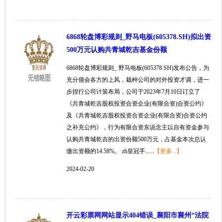
6868轮盘博彩规则_野马电板(605378.SH)拟出资
500万元认购共青城乾吉基金份额
6868轮盘博彩规则_ 野马电板(605378.SH)发布公告，为
充分领会各方的上风，栽种公司的对外投资才调，进一
步捏行公司计策布局，公司于2023年7月10日订立了
《共青城乾吉股权投资合资企业(有限合资)合资公约》
及《共青城乾吉股权投资合资企业(有限合资)合资公约
之补充公约》，行为有限合资东说念主以自有资金参与
认购共青城乾吉的出资份额500万元，占基金本次总认
缴出资额的14.58%。 zh皇冠手......
【更多...】
2024-02-20
开云彩票网网站显示404错误_襄阳市襄州“法院