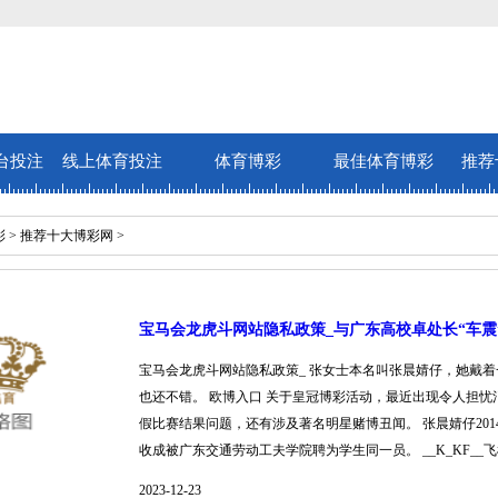
台投注
线上体育投注
体育博彩
最佳体育博彩
推荐
彩
>
推荐十大博彩网
>
宝马会龙虎斗网站隐私政策_与广东高校卓处长“车
宝马会龙虎斗网站隐私政策_ 张女士本名叫张晨婧仔，她戴着
也还不错。 欧博入口 关于皇冠博彩活动，最近出现令人担
假比赛结果问题，还有涉及著名明星赌博丑闻。 张晨婧仔20
收成被广东交通劳动工夫学院聘为学生同一员。 __K_KF__飞机：@s
2023-12-23