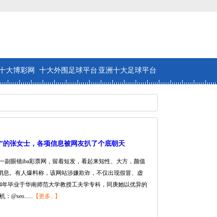
十大博彩网
十大外围足球平台
亚洲十大足球平台
推荐
震”的张女士，各项信息被网友扒了个底朝天
一副眼镜iba彩票网，留着短发，看起来知性、大方，颜值
忧消息。有人爆料称，该网站涉嫌欺诈，不仅出现假冒、虚
14年毕业于华南师范大学教授工夫学专科，同庚她以优异的
eo......
【更多...】