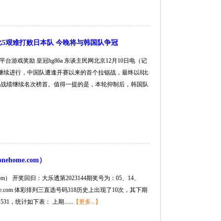
8比5艰难打败日本队 今晚将与韩国队争冠
 博彩平台游戏奖励 皇冠hg86a 东谈主民网北京12月10日电（记
成皆继续进行，中国队遭逢开赛以来的首个拉锯战，最终以8比
分的战绩继续名次榜首。值得一提的是，本轮抑制后，韩国队
】
ehome.com）
e.com） 开奖回归：大乐透第2023144期奖号为：05、14、
zonehome.com 体彩排列三直选号码318历史上出现了10次，其下期
531，统计如下表： 上期......
【更多...】