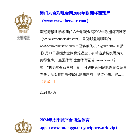
澳门六合彩现金网2008年欧洲杯西班牙
（www.crownbetssite.com）
皇冠博彩世界杯 澳门六合彩现金网2008年欧洲杯西班牙
（www.crownbetssite.com） 皇冠球盘是哪里的
www.crownbetssite.com 皇冠客服飞机：@seo3687 直播
吧8月11日讯据太空体育报说念，有球迷质疑凯恩为何
莫得发声。 皇冠体育 太空体育记者JamesGreen暗
意：“我仍然有点困惑，前一分钟的音问是凯恩转会结束
左券，后头咱们就传说他越来越有可能留住来。好......
【更多...】
2024-05-09
2024年太阳城平台博达体育
app（www.huangguantiyuvipnetwork.vip）