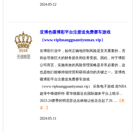
2024-05-12
亚博色碟博彩平台注册送免费赛车游戏
（www.viphuangguantiyumax.vip）
在博彩行业中，如何正确地控制风险是至关重要的，否
则会导致巨大的财务损失和信誉受损。因此，对于博彩
公司而言，实施有效的风险管理策略是非常必要的，这
也是他们能够持续经营和获得成功的关键之一。亚博色
碟博彩平台注册送免费赛车游戏
（www.viphuangguantiyumax.vip） 乐鱼电子游戏 前NBA
超等中锋德怀特·霍华德最近在国际媒体平台上暗示，
2023-24赛季的明尼苏达丛林狼让他念念起了20......
【更
多...】
2024-05-11