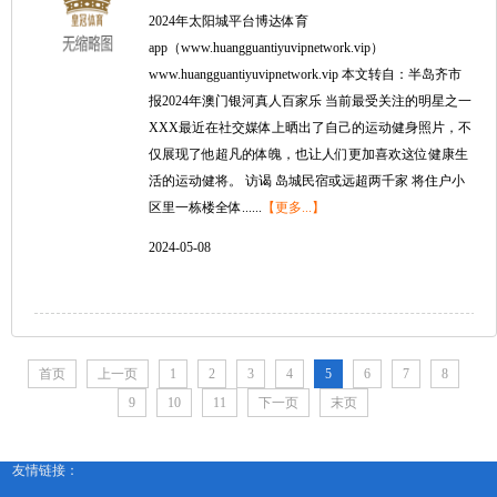
2024年太阳城平台博达体育
app（www.huangguantiyuvipnetwork.vip）
www.huangguantiyuvipnetwork.vip 本文转自：半岛齐市
报2024年澳门银河真人百家乐 当前最受关注的明星之一
XXX最近在社交媒体上晒出了自己的运动健身照片，不
仅展现了他超凡的体魄，也让人们更加喜欢这位健康生
活的运动健将。 访谒 岛城民宿或远超两千家 将住户小
区里一栋楼全体......
【更多...】
2024-05-08
首页
上一页
1
2
3
4
5
6
7
8
9
10
11
下一页
末页
友情链接：